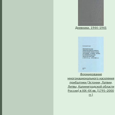
Дневники. 1944–1945
Формирование
многонационального населения
прибалтики (Эстонии, Латвии,
Литвы, Калиниградской области
России) в XIX–XX вв. (1795–2000
гг.)