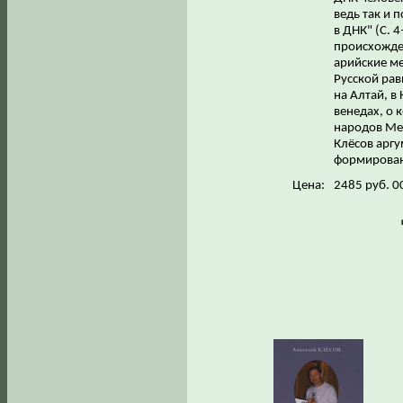
ведь так и 
в ДНК" (С. 
происхожде
арийские ме
Русской ра
на Алтай, в
венедах, о 
народов Ме
Клёсов арг
формирован
Цена:
2485 руб. 0