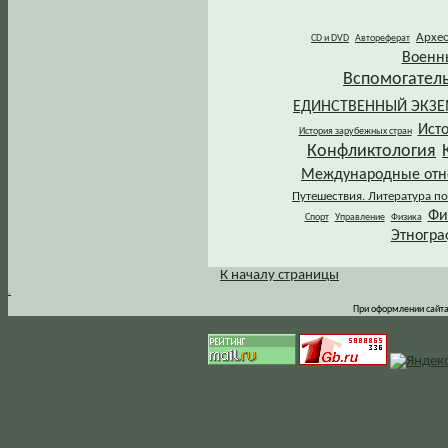
Архе
CD и DVD
Автореферат
Военн
Вспомогател
ЕДИНСТВЕННЫЙ ЭКЗ
Ист
История зарубежных стран
Конфликтология
Международные от
Путешествия. Литература по
Фи
Спорт
Управление
Физика
Этногра
К началу страницы
.
При оформлении сайта