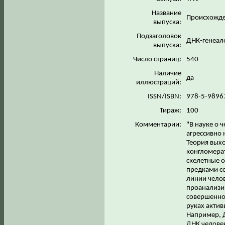
Название
Происхожд
выпуска:
Подзаголовок
ДНК-генеал
выпуска:
Число страниц:
540
Наличие
да
иллюстраций:
ISSN/ISBN:
978-5-9896
Тираж:
100
Комментарии:
"В науке о 
агрессивно 
Теория выхо
конгломерат
скелетные о
предками с
линии челов
проанализи
совершенно
руках актив
Например, 
ДНК человек