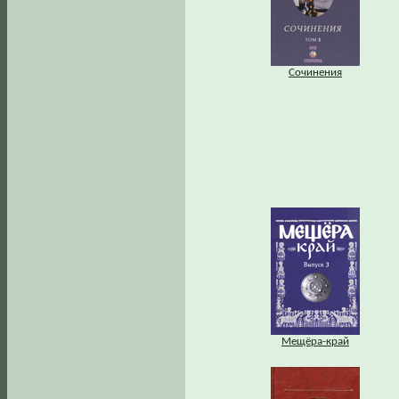
Сочинения
Мещёра-край