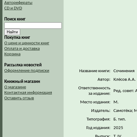
Авторефераты
CD и DVD
Поиск книг
Покупка книг
О цене и ценности книг
Оплата и доставка
Корзина
Рассылка новостей
Оформление подписки
Название книги:
Сочинения
Автор:
Клёсов А.А.
Книжный магазин
О магазине
Ответственность
Ред. совет:
Контактная информация
за издание:
Оставить отзыв
Место издания:
М.
Издатель:
Самотёка; 
Типография:
Б. тип.
Год издания:
2025
Выпуск:
Т. IV