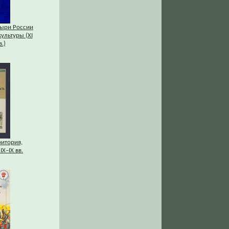
ыри России
культуры (XI
.)
ритория,
IХ–IХ вв.