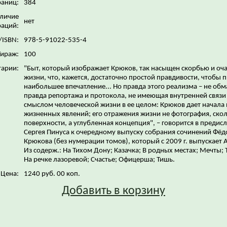
раниц:
384
личие
нет
аций:
/ISBN:
978-5-91022-535-4
Тираж:
100
арии:
"Быт, который изображает Крюков, так насыщен скорбью и о
жизни, что, кажется, достаточно простой правдивости, чтобы 
наибольшее впечатление... Но правда этого реализма – не об
правда репортажа и протокола, не имеющая внутренней связи
смыслом человеческой жизни в ее целом: Крюков дает начала
жизненных явлений; его отражения жизни не фотография, ско
поверхности, а углубленная концепция", – говорится в предис
Сергея Пинуса к очередному выпуску собрания сочинений Фёд
Крюкова (без нумерации томов), который с 2009 г. выпускает 
Из содерж.: На Тихом Дону; Казачка; В родных местах; Мечты;
На речке лазоревой; Счастье; Офицерша; Тишь.
Цена:
1240 руб. 00 коп.
Добавить в корзину