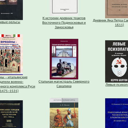
К истории древних трактов
Дневник Яна Петра Са
ивые рельсы
Восточного Подмосковья и
1611)
Замосковья
ны – итальянские
Стальная магистраль Северного
датели военно-
Левые психоп
Сахалина
ного комплекса Руси
(1475–1531)