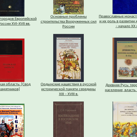
Православные монаст
Основные проблемы
городов Европейской
и их роль в развитии 
строительства Вооруженных сил
оссии XVI–XVII вв.
– начало XX в
России
кая область: [Свод
Ордынские нашествия в русской
Древняя Русь: тер
памятников]
исторической памяти середины
население, власть. 
XIII – XVIII в.