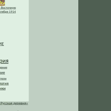
а Восточную
ктябре 1914
ИЕ
рия
дение
ние
ители
логия
ики
«Русская деревня»