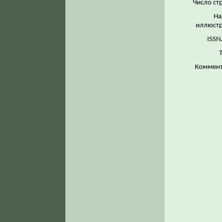
Число ст
На
иллюстр
ISSN
Коммент