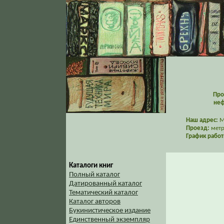
Про
неф
Наш адрес:
Мо
Проезд:
метр
График работ
Каталоги книг
Полный каталог
Датированный каталог
Тематический каталог
Каталог авторов
Букинистическое издание
Единственный экземпляр