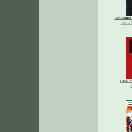
Описания 
части Р
Рязанс