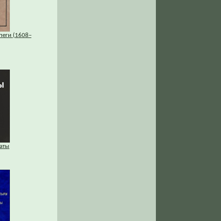
пеги (1608–
аты