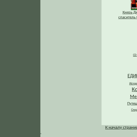
Князь Д
спаситель 
CD
ЕДИ
Истор
К
Ме
Путеш
Спор
К началу стран
.