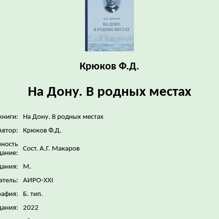
Крюков Ф.Д.
На Дону. В родных местах
книги:
На Дону. В родных местах
Автор:
Крюков Ф.Д.
нность
Сост. А.Г. Макаров
дание:
дания:
М.
атель:
АИРО-XXI
рафия:
Б. тип.
дания:
2022