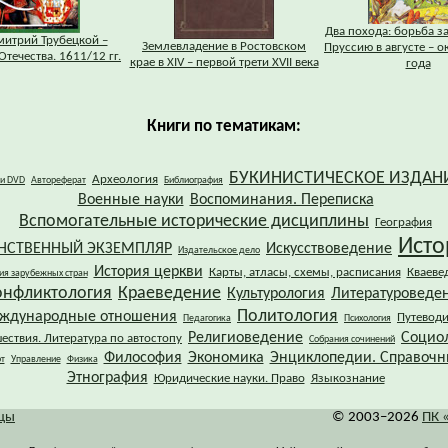
Два похода: борьба з
митрий Трубецкой –
Землевладение в Ростовском
Пруссию в августе – о
Отечества. 1611/12 гг.
крае в XIV – первой трети XVII века
года
Книги по тематикам:
БУКИНИСТИЧЕСКОЕ ИЗДАН
Археология
 и DVD
Автореферат
Библиография
Военные науки
Воспоминания. Переписка
Вспомогательные исторические дисциплины
География
Исто
НСТВЕННЫЙ ЭКЗЕМПЛЯР
Искусствоведение
Издательское дело
История церкви
Карты, атласы, схемы, расписания
Кваеве
ия зарубежных стран
онфликтология
Краеведение
Культурология
Литературоведе
Политология
ждународные отношения
Путевод
Педагогика
Психология
Религиоведение
Социо
ествия. Литература по автостопу
Собрания сочинений
Философия
Экономика
Энциклопедии. Справочн
т
Управление
Физика
Этнография
Юридические науки. Право
Языкознание
ицы
© 2003–2026
ПК 