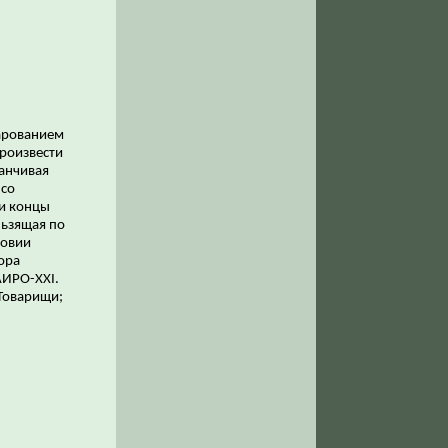
чарованием
произвести
манчивая
 со
 и концы
льзящая по
ловии
ора
АИРО-XXI.
 Товарищи;