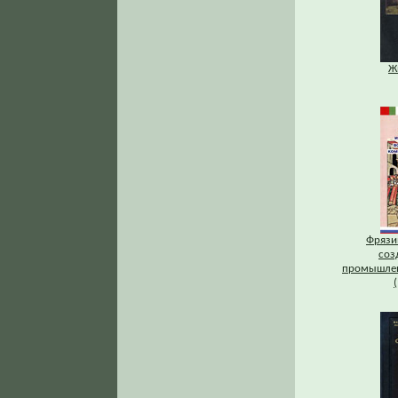
Ж
Фрязи
соз
промышлен