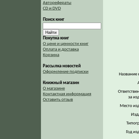
Авторефераты
CD и DVD
Поиск книг
Покупка книг
О цене и ценности книг
Оплата и доставка
Корзина
Рассылка новостей
Оформление подписки
Название 
Книжный магазин
О магазине
Ответстве
Контактная информация
за из
Оставить отзыв
Место из
Изд
Типог
Год из