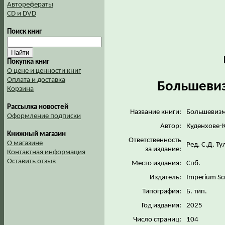
Авторефераты
CD и DVD
Поиск книг
Покупка книг
О цене и ценности книг
Оплата и доставка
Большевизм
Корзина
Рассылка новостей
Название книги:
Большевизм 
Оформление подписки
Автор:
Куденхове-К
Книжный магазин
Ответственность
О магазине
Ред. С.Д. Т
за издание:
Контактная информация
Оставить отзыв
Место издания:
Спб.
Издатель:
Imperium Sc
Типография:
Б. тип.
Год издания:
2025
Число страниц:
104