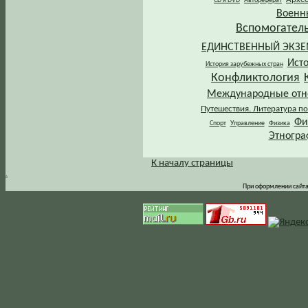
CD и DVD
Автореферат
Военн
Вспомогател
ЕДИНСТВЕННЫЙ ЭКЗ
Ист
История зарубежных стран
Конфликтология
Международные от
Путешествия. Литература по
Фи
Спорт
Управление
Физика
Этногра
К началу страницы
.
При оформлении сайта