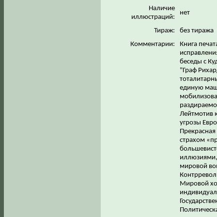
Наличие
нет
иллюстраций:
Тираж:
без тиража
Комментарии:
Книга печат
исправления
беседы с Ку
"Граф Рихар
тоталитарны
единую маши
мобилизовал
раздираемо
Лейтмотив к
угрозы Евро
Прекрасная 
страхом «п
большевистс
иллюзиями, 
мировой вой
Контрревол
Мировой хо
индивидуал
Государстве
Политическ