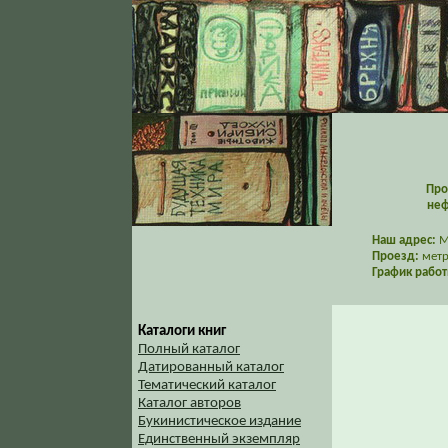
Про
неф
Наш адрес:
Мо
Проезд:
метр
График работ
Каталоги книг
Полный каталог
Датированный каталог
Тематический каталог
Каталог авторов
Букинистическое издание
Единственный экземпляр