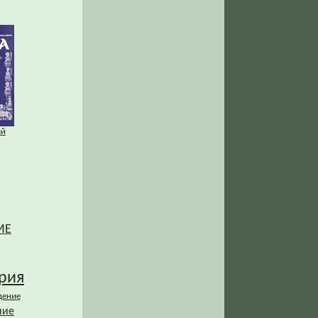
ай
ИЕ
рия
дение
ние