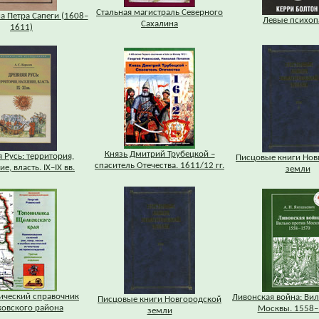
Стальная магистраль Северного
а Петра Сапеги (1608–
Левые психоп
Сахалина
1611)
Князь Дмитрий Трубецкой –
 Русь: территория,
Писцовые книги Нов
спаситель Отечества. 1611/12 гг.
е, власть. IХ–IХ вв.
земли
ический справочник
Ливонская война: Ви
Писцовые книги Новгородской
овского района
Москвы. 1558–
земли