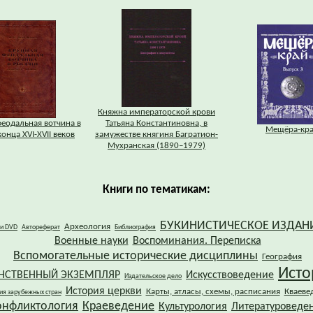
Княжна императорской крови
еодальная вотчина в
Татьяна Константиновна, в
Мещёра-кр
онца XVI-XVII веков
замужестве княгиня Багратион-
Мухранская (1890–1979)
Книги по тематикам:
БУКИНИСТИЧЕСКОЕ ИЗДАН
Археология
 и DVD
Автореферат
Библиография
Военные науки
Воспоминания. Переписка
Вспомогательные исторические дисциплины
География
Исто
НСТВЕННЫЙ ЭКЗЕМПЛЯР
Искусствоведение
Издательское дело
История церкви
Карты, атласы, схемы, расписания
Кваеве
ия зарубежных стран
онфликтология
Краеведение
Культурология
Литературоведе