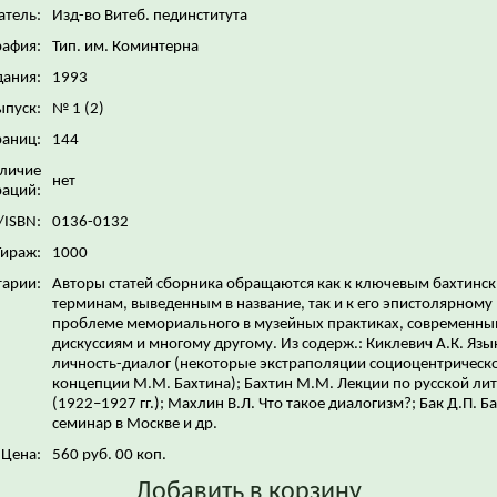
атель:
Изд-во Витеб. пединститута
рафия:
Тип. им. Коминтерна
дания:
1993
ыпуск:
№ 1 (2)
раниц:
144
личие
нет
аций:
/ISBN:
0136-0132
Тираж:
1000
арии:
Авторы статей сборника обращаются как к ключевым бахтинс
терминам, выведенным в название, так и к его эпистолярному
проблеме мемориального в музейных практиках, современн
дискуссиям и многому другому. Из содерж.: Киклевич А.К. Язы
личность-диалог (некоторые экстраполяции социоцентрическ
концепции М.М. Бахтина); Бахтин М.М. Лекции по русской ли
(1922–1927 гг.); Махлин В.Л. Что такое диалогизм?; Бак Д.П. Б
семинар в Москве и др.
Цена:
560 руб. 00 коп.
Добавить в корзину