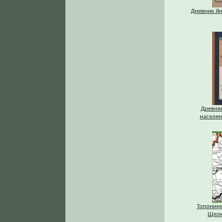
Дневник Ян
Древняя
населени
Топоним
Щелк