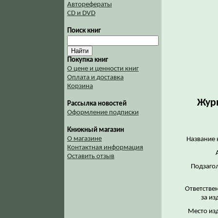
Авторефераты
CD и DVD
Поиск книг
Покупка книг
О цене и ценности книг
Оплата и доставка
Корзина
Журн
Рассылка новостей
Оформление подписки
Книжный магазин
О магазине
Название 
Контактная информация
Оставить отзыв
Подзаго
Ответстве
за из
Место из