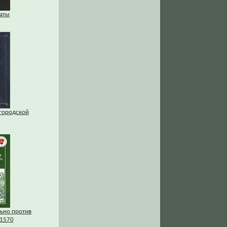
аты
городской
льно против
1570