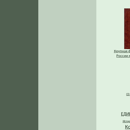
Крупная ф
России к
CD
ЕДИ
Истор
К