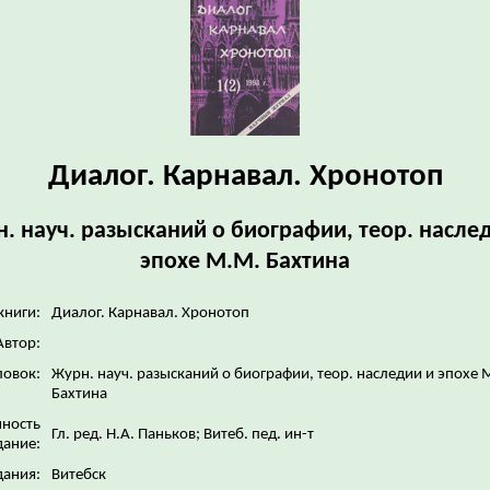
Диалог. Карнавал. Хронотоп
. науч. разысканий о биографии, теор. насле
эпохе М.М. Бахтина
книги:
Диалог. Карнавал. Хронотоп
Автор:
ловок:
Журн. науч. разысканий о биографии, теор. наследии и эпохе 
Бахтина
нность
Гл. ред. Н.А. Паньков; Витеб. пед. ин-т
дание:
дания:
Витебск