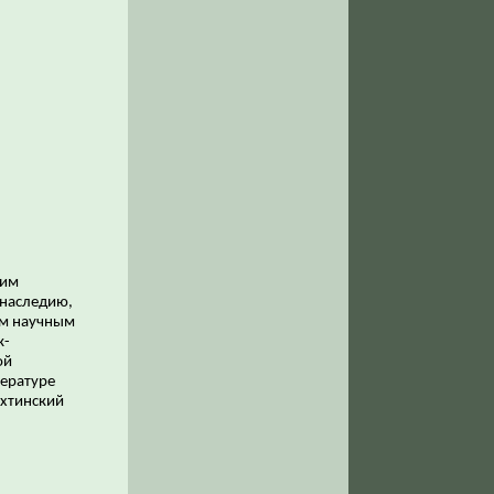
ким
 наследию,
ым научным
к-
ой
тературе
ахтинский