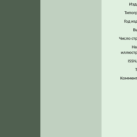
Изд
Типог
Год из
В
Число ст
На
иллюстр
ISSN
Коммент