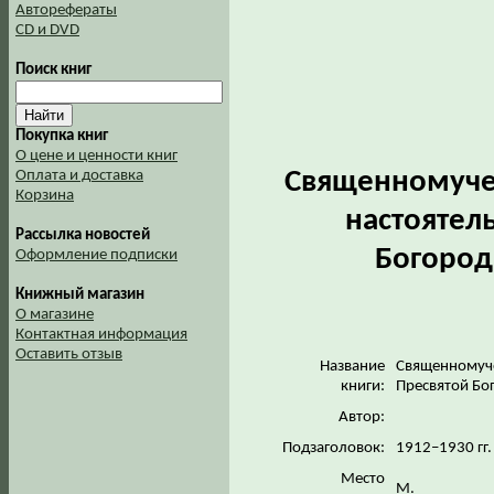
Авторефераты
CD и DVD
Поиск книг
Покупка книг
О цене и ценности книг
Священномучен
Оплата и доставка
Корзина
настоятел
Рассылка новостей
Богород
Оформление подписки
Книжный магазин
О магазине
Контактная информация
Оставить отзыв
Название
Священномуче
книги:
Пресвятой Бо
Автор:
Подзаголовок:
1912–1930 гг
Место
М.