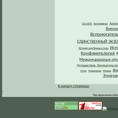
Архе
CD и DVD
Автореферат
Военн
Вспомогател
ЕДИНСТВЕННЫЙ ЭКЗ
Ист
История зарубежных стран
Конфликтология
Международные от
Путешествия. Литература по
Фи
Спорт
Управление
Физика
Этногра
К началу страницы
.
При оформлении сайта