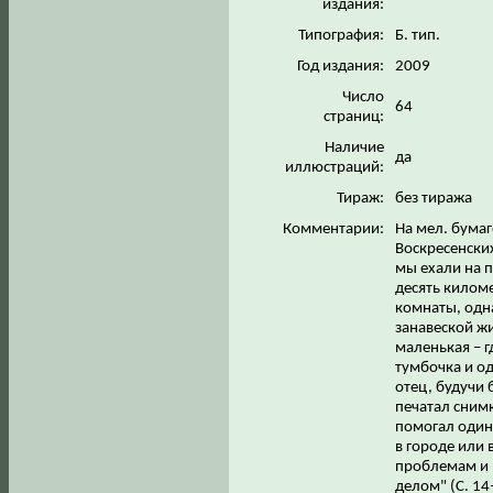
издания:
Типография:
Б. тип.
Год издания:
2009
Число
64
страниц:
Наличие
да
иллюстраций:
Тираж:
без тиража
Комментарии:
На мел. бума
Воскресенских
мы ехали на п
десять килом
комнаты, одна
занавеской ж
маленькая – г
тумбочка и од
отец, будучи
печатал снимк
помогал одино
в городе или 
проблемам и 
делом" (С. 14