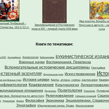
Два похода: борьба з
митрий Трубецкой –
Землевладение в Ростовском
Пруссию в августе – о
Отечества. 1611/12 гг.
крае в XIV – первой трети XVII века
года
Книги по тематикам:
БУКИНИСТИЧЕСКОЕ ИЗДАН
Археология
 и DVD
Автореферат
Библиография
Военные науки
Воспоминания. Переписка
Вспомогательные исторические дисциплины
География
Исто
НСТВЕННЫЙ ЭКЗЕМПЛЯР
Искусствоведение
Издательское дело
История церкви
Карты, атласы, схемы, расписания
Кваеве
ия зарубежных стран
онфликтология
Краеведение
Культурология
Литературоведе
Политология
ждународные отношения
Путевод
Педагогика
Психология
Религиоведение
Социо
ествия. Литература по автостопу
Собрания сочинений
Философия
Экономика
Энциклопедии. Справочн
т
Управление
Физика
Этнография
Юридические науки. Право
Языкознание