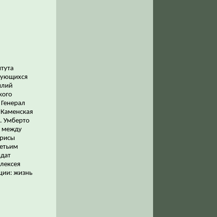
итута
сующихся
илий
кого
 Генерал
 Каменская
. Умберто
р между
арисы
ретьим
идат
Алексея
ции: жизнь