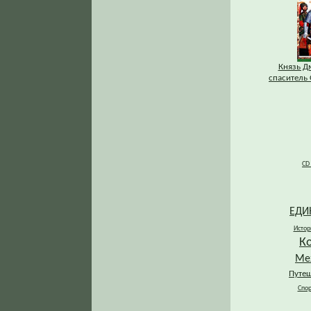
Князь Д
спаситель 
CD
ЕДИ
Истор
К
Ме
Путеш
Спор