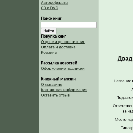
Авторефераты
CD и DVD
Поиск книг
Покупка книг
О цене и ценности книг
Оплата и доставка
Корзина
Двад
Рассылка новостей
Оформление подписки
Книжный магазин
Название 
О магазине
Контактная информация
Оставить отзыв
Подзаго
Ответстве
за из
Место из
Типог