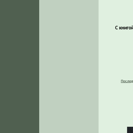
С книго
Послед