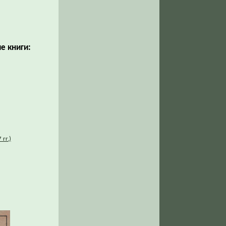
е книги:
гг.)