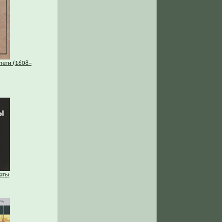
пеги (1608–
аты