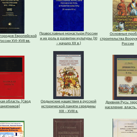
Православные монастыри России
Основные про
городов Европейской
и их роль в развитии культуры (XI
строительства Воору
оссии XVI–XVII вв.
– начало XX в.)
России
кая область: [Свод
Ордынские нашествия в русской
Древняя Русь: тер
памятников]
исторической памяти середины
население, власть. 
XIII – XVIII в.