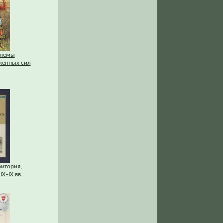
блемы
женных сил
ритория,
IХ–IХ вв.