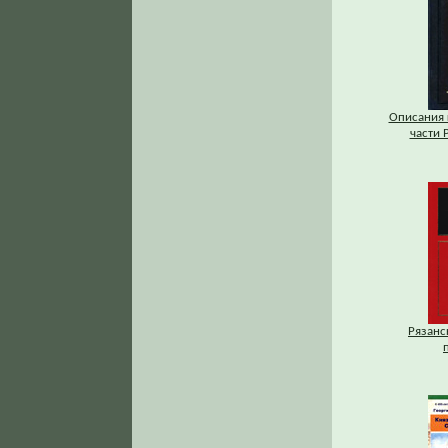
Описания 
части Р
Рязанс