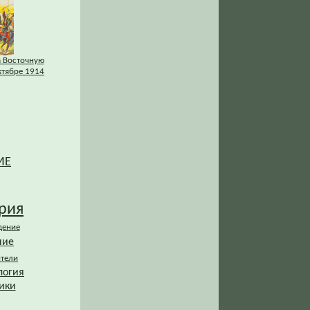
а Восточную
ктябре 1914
ИЕ
рия
дение
ние
ители
логия
ики