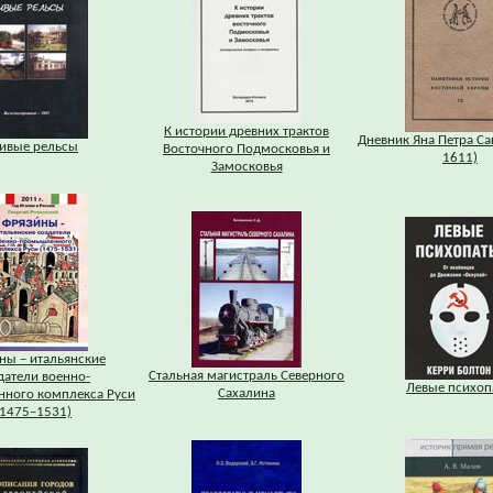
К истории древних трактов
Дневник Яна Петра Са
ивые рельсы
Восточного Подмосковья и
1611)
Замосковья
ны – итальянские
Стальная магистраль Северного
датели военно-
Левые психоп
Сахалина
ного комплекса Руси
(1475–1531)