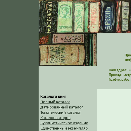
Про
неф
Наш адрес:
Мо
Проезд:
метр
График работ
Каталоги книг
Полный каталог
Датированный каталог
Тематический каталог
Каталог авторов
Букинистическое издание
Единственный экземпляр