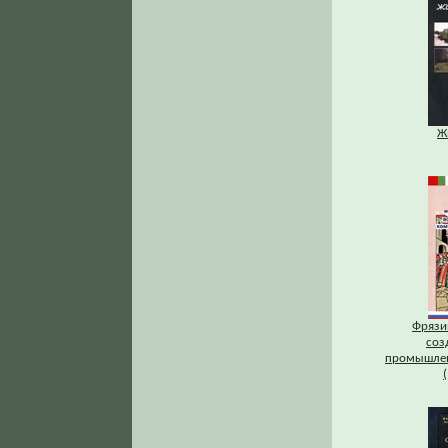
Ж
Фрязи
соз
промышлен