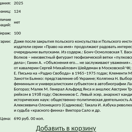
дания:
2025
раниц:
124
личие
нет
аций:
Тираж:
100
арии:
Даже после закрытия польского консульства и Польского инст
издатели серии «Право на имя» продолжают радовать интере
очередными выпусками. Из содерж.: Бонч-Осмоловская Т. Вас
Волков – неизвестный фигурант геофизической ветки «пулковс
дела»; Ганин А. «Объяснения его... не заслуживают уважения».
от кавалерии Сергей Михайлович Шейдеман в Московской ЧК;
Е. Письма на «Радио Свобода» в 1965–1975 годах; Клементи М
Занотти Бьянко: представление об Украине; Колягина Н. Выбо
феминным и универсалистским субъектом в автобиографии Л
Богораз; Малек М. Генерал Альфред Янса и аншлюс Австрии Т
рейхом в 1938 году; Овсянников С. Левый эсер, анархист канд
исторических наук: общественно-политическая деятельность 
Алексеевича Олонецкого (Садикова); Такала И. Азбука револю
и судьба «красного финна» Виктора Сало и др.
Цена:
690 руб. 00 коп.
Добавить в корзину