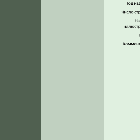
Год из
Число ст
На
иллюстр
Коммент