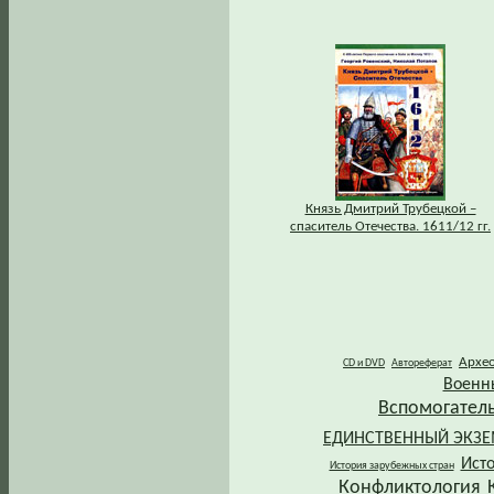
Князь Дмитрий Трубецкой –
спаситель Отечества. 1611/12 гг.
Архе
CD и DVD
Автореферат
Военн
Вспомогател
ЕДИНСТВЕННЫЙ ЭКЗ
Ист
История зарубежных стран
Конфликтология