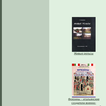
Живые рельсы
Фрязины – итальянские
создатели военно-