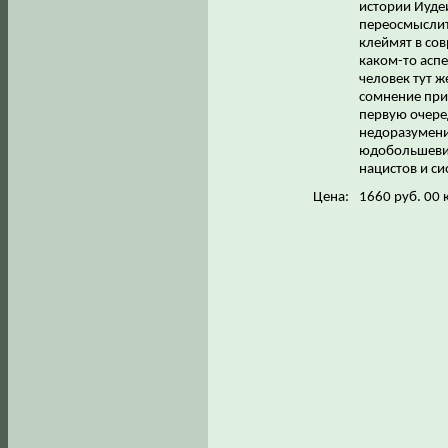
истории Иудеи
переосмыслит
клеймят в со
каком-то аспе
человек тут ж
сомнение при
первую очере
недоразумению
юдобольшевиз
нацистов и с
Цена:
1660 руб. 00 