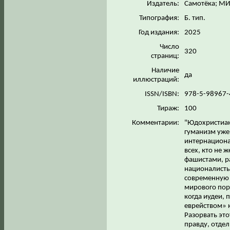
Издатель:
Самотёка; М
Типография:
Б. тип.
Год издания:
2025
Число
320
страниц:
Наличие
да
иллюстраций:
ISSN/ISBN:
978-5-98967
Тираж:
100
Комментарии:
"Юдохристиан
гуманизм уже 
интернациона
всех, кто не 
фашистами, ра
националисты
современную 
мирового поря
когда иудеи,
еврейством» 
Разорвать эт
правду, отде