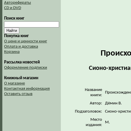
Авторефераты
CD и DVD
Поиск книг
Покупка книг
О цене и ценности книг
Оплата и доставка
Происх
Корзина
Рассылка новостей
Сионо-христиа
Оформление подписки
Книжный магазин
О магазине
Контактная информация
Название
Происхожден
Оставить отзыв
книги:
Автор:
Дёмин В.
Подзаголовок:
Сионо-христи
Место
М.
издания: