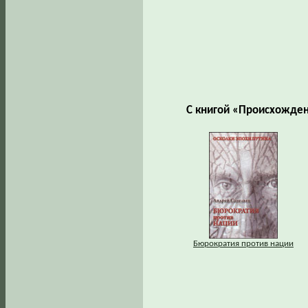
С книгой «Происхожден
Бюрократия против нации