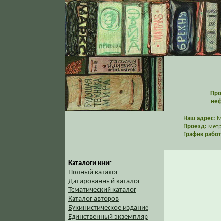
Про
неф
Наш адрес:
Мо
Проезд:
метр
График работ
Каталоги книг
Полный каталог
Датированный каталог
Тематический каталог
Каталог авторов
Букинистическое издание
Единственный экземпляр