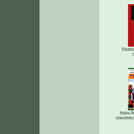
Рязанс
Князь Д
спаситель 