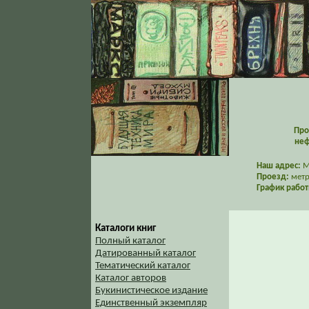
Про
неф
Наш адрес:
Мо
Проезд:
метр
График работ
Каталоги книг
Полный каталог
Датированный каталог
Тематический каталог
Каталог авторов
Букинистическое издание
Единственный экземпляр