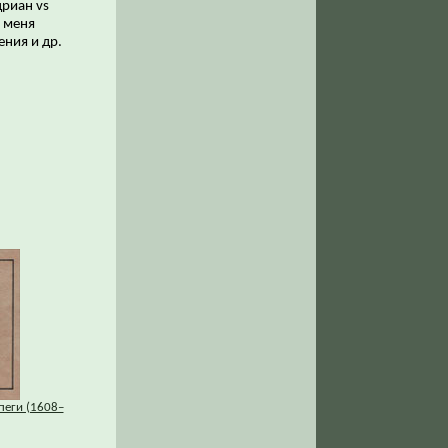
дриан vs
у меня
ения и др.
пеги (1608–