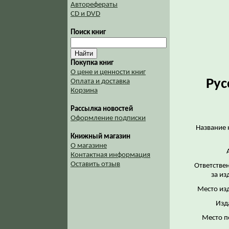
Авторефераты
CD и DVD
Поиск книг
Покупка книг
О цене и ценности книг
Рус
Оплата и доставка
Корзина
Рассылка новостей
Оформление подписки
Название 
Книжный магазин
О магазине
Контактная информация
Оставить отзыв
Ответстве
за из
Место из
Изд
Место п