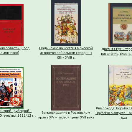
кая область: [Свод
Ордынские нашествия в русской
Древняя Русь: тер
памятников]
исторической памяти середины
население, власть. 
XIII – XVIII в.
Два похода: борьба з
митрий Трубецкой –
Землевладение в Ростовском
Пруссию в августе – о
Отечества. 1611/12 гг.
крае в XIV – первой трети XVII века
года