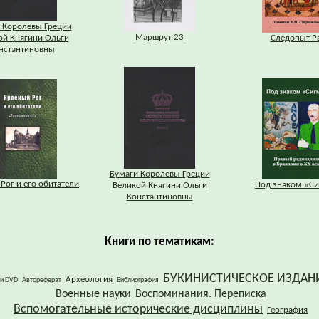
 Королевы Греции
Маршрут 23
ой Княгини Ольги
Следопыт Р
нстантиновны
Бумаги Королевы Греции
Рог и его обитатели
Под знаком «С
Великой Княгини Ольги
Константиновны
Книги по тематикам:
БУКИНИСТИЧЕСКОЕ ИЗДАН
Археология
 и DVD
Автореферат
Библиография
Военные науки
Воспоминания. Переписка
Вспомогательные исторические дисциплины
География