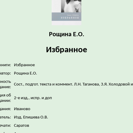
Рощина Е.О.
Избранное
книги:
Избранное
Автор:
Рощина Е.О.
нность
Сост., подгот. текста и коммент. Л.Н. Таганова, З.Я. Холодовой 
дание:
ия об
2-е изд., испр. и доп
дании:
дания:
Иваново
атель:
Изд. Епишева О.В.
ечати:
Саратов