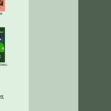
ая
игмы»
ИЕ