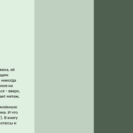
жена, её
тущим
 никогда
нное на
ся – вверх,
дает мятеж,
землённую
ма. И что
). В книгу
оэтессы и