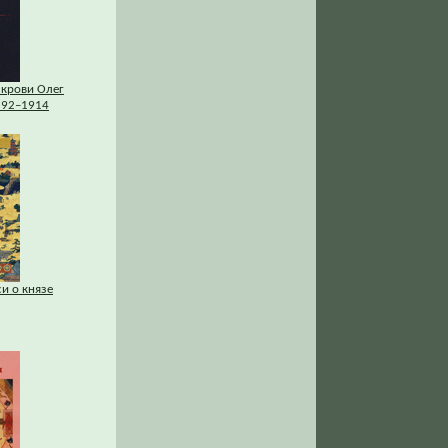
 крови Олег
892–1914
си о князе