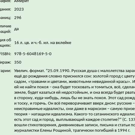
рафия:
Амирит
дания:
2023
раниц:
296
личие
да
аций:
ия об
16 л. цв. и ч.-б. ил. на вклейке
ациях:
/ISBN:
978-5-6048169-5-0
Тираж:
350
арии:
Увелич. формат. "25.09.1990. Русская душа с малолетства зара
ещё до рождения словно приснился сон: золотой город с цве
садом, «травами и цветами, животными невиданной красы». И
ей не найти покоя – она будет тосковать и томиться, всё, сдела
земле, будет казаться ей недостойным, и она всегда будет рвать
в сторону, куда-нибудь, лишь бы не знать покоя. Этот сад рож
и тоску, и горечь. Он всё переворачивает вверх дном: русские –
неисправимые идеалисты, они даже в марксизм – самую при
теория – натащили идеализма. Какого-то сатанинского идеализ
есть этот сад и город, выплывающий каждое столетие?" (С. 137
вошли стихотворения, дневниковые записи, письма и статьи п
журналистки Елены Рощиной, трагически погибшей в 1994 г.