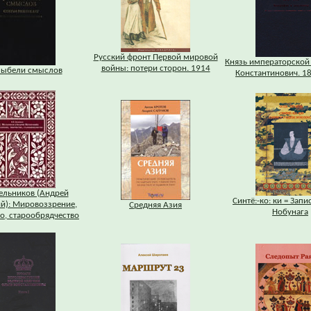
Русский фронт Первой мировой
Князь императорской
войны: потери сторон. 1914
лыбели смыслов
Константинович. 1
ельников (Андрей
Синтё:-ко: ки = Запи
й): Мировоззрение,
Средняя Азия
Нобунага
о, старообрядчество