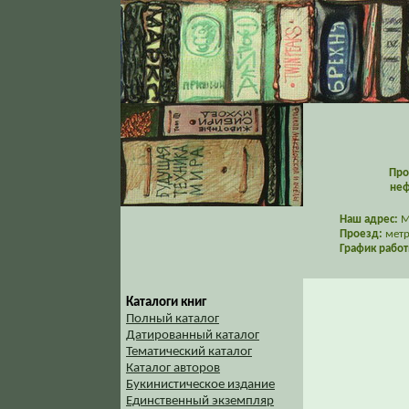
Про
неф
Наш адрес:
Мо
Проезд:
метр
График работ
Каталоги книг
Полный каталог
Датированный каталог
Тематический каталог
Каталог авторов
Букинистическое издание
Единственный экземпляр