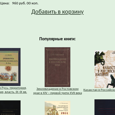
Цена:
960 руб. 00 коп.
Добавить в корзину
Популярные книги:
 Русь: территория,
Землевладение в Ростовском
Казахстан в Российс
е, власть. IХ–IХ вв.
крае в XIV – первой трети XVII века