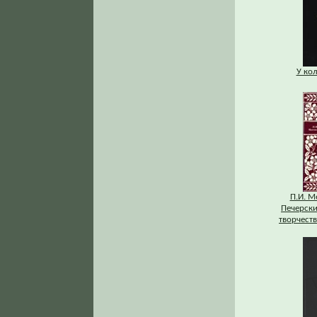
У ко
П.И. М
Печерски
творчеств