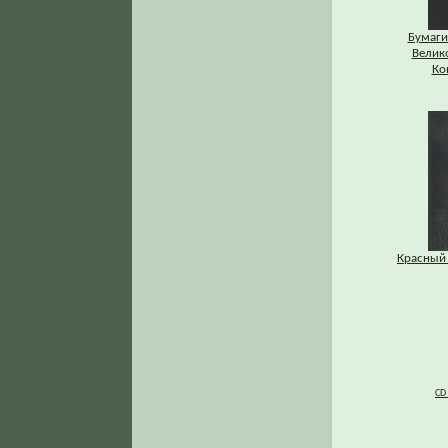
Бумаги
Велик
Ко
Красный 
CD