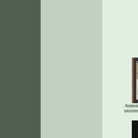
Древняя
населени