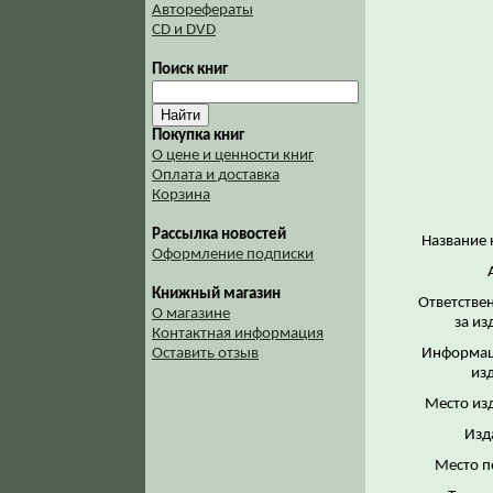
Авторефераты
CD и DVD
Поиск книг
Покупка книг
О цене и ценности книг
Оплата и доставка
Корзина
Рассылка новостей
Название 
Оформление подписки
Книжный магазин
Ответстве
О магазине
за из
Контактная информация
Информац
Оставить отзыв
из
Место из
Изд
Место п