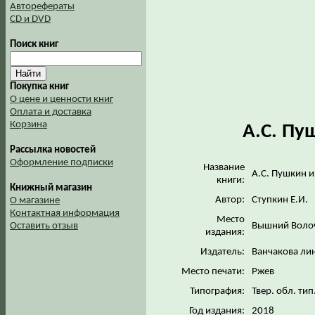
Авторефераты
CD и DVD
Поиск книг
Покупка книг
О цене и ценности книг
Оплата и доставка
Корзина
А.С. Пу
Рассылка новостей
Оформление подписки
Название
А.С. Пушкин 
книги:
Книжный магазин
Автор:
Ступкин Е.И.
О магазине
Контактная информация
Место
Вышний Воло
Оставить отзыв
издания:
Издатель:
Ванчакова ли
Место печати:
Ржев
Типография:
Твер. обл. тип
Год издания:
2018