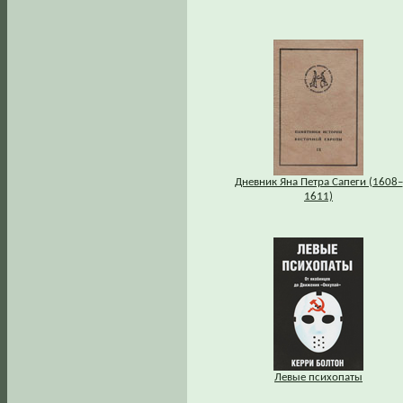
Дневник Яна Петра Сапеги (1608–
1611)
Левые психопаты