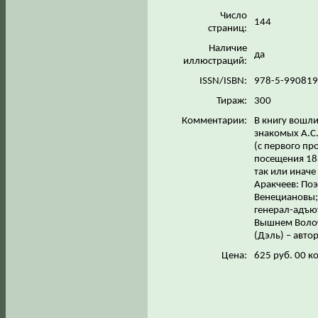
Число
144
страниц:
Наличие
да
иллюстраций:
ISSN/ISBN:
978-5-990819
Тираж:
300
Комментарии:
В книгу вошл
знакомых А.С
(с первого пр
посещения 183
так или инач
Аракчеев: Поэ
Венециановы;
генерал-адъют
Вышнем Волоч
(Дэль) – авто
Цена:
625 руб. 00 к