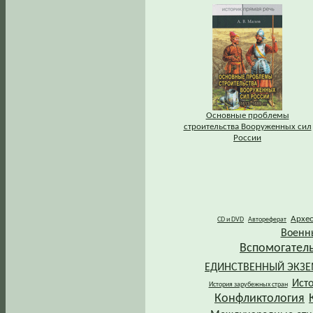
Основные проблемы
строительства Вооруженных сил
России
Архе
CD и DVD
Автореферат
Военн
Вспомогател
ЕДИНСТВЕННЫЙ ЭКЗ
Ист
История зарубежных стран
Конфликтология