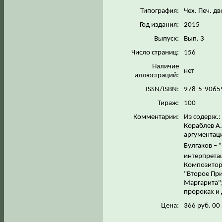
Типография:
Чех. Печ. д
Год издания:
2015
Выпуск:
Вып. 3
Число страниц:
156
Наличие
нет
иллюстраций:
ISSN/ISBN:
978-5-9065
Тираж:
100
Комментарии:
Из содерж.:
Кораблев А.
аргументац
Булгаков –
интерпретац
Композитор 
"Второе Пр
Маргарита";
пророках и 
Цена:
366 руб. 00