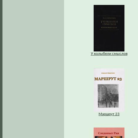
У колыбели смыслов
Маршрут 23