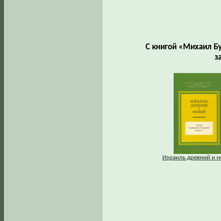
С книгой «Михаил Бу
з
Израиль древний и 