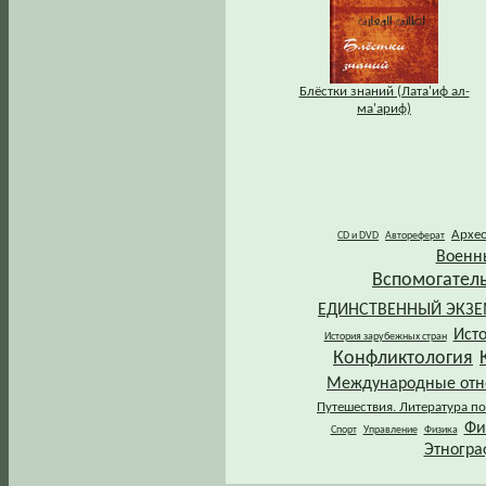
Блёстки знаний (Лата'иф ал-
ма'ариф)
Архе
CD и DVD
Автореферат
Военн
Вспомогател
ЕДИНСТВЕННЫЙ ЭКЗ
Ист
История зарубежных стран
Конфликтология
Международные от
Путешествия. Литература по
Фи
Спорт
Управление
Физика
Этногра