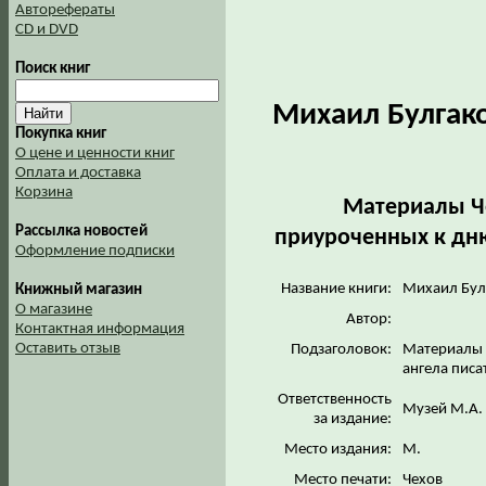
Авторефераты
CD и DVD
Поиск книг
Михаил Булгако
Покупка книг
О цене и ценности книг
Оплата и доставка
Корзина
Материалы Че
Рассылка новостей
приуроченных к дню 
Оформление подписки
Название книги:
Михаил Булг
Книжный магазин
О магазине
Автор:
Контактная информация
Оставить отзыв
Подзаголовок:
Материалы 
ангела писа
Ответственность
Музей М.А.
за издание:
Место издания:
М.
Место печати:
Чехов