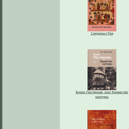
Следопыт Рая
Борис Пастернак, или Торжество
халтуры