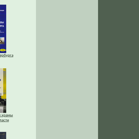
ербурга
е храмы
ласти