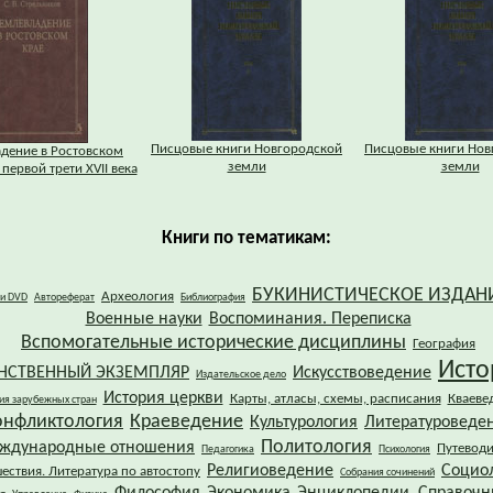
Писцовые книги Новгородской
Писцовые книги Нов
дение в Ростовском
земли
земли
– первой трети XVII века
Книги по тематикам:
БУКИНИСТИЧЕСКОЕ ИЗДАН
Археология
 и DVD
Автореферат
Библиография
Военные науки
Воспоминания. Переписка
Вспомогательные исторические дисциплины
География
Исто
НСТВЕННЫЙ ЭКЗЕМПЛЯР
Искусствоведение
Издательское дело
История церкви
Карты, атласы, схемы, расписания
Кваеве
ия зарубежных стран
онфликтология
Краеведение
Культурология
Литературоведе
Политология
ждународные отношения
Путевод
Педагогика
Психология
Религиоведение
Социо
ествия. Литература по автостопу
Собрания сочинений
Философия
Экономика
Энциклопедии. Справочн