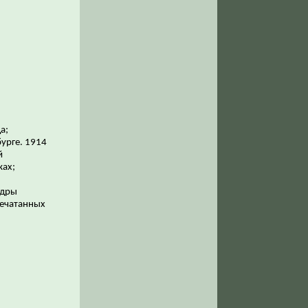
а;
бурге. 1914
й
ках;
ндры
печатанных