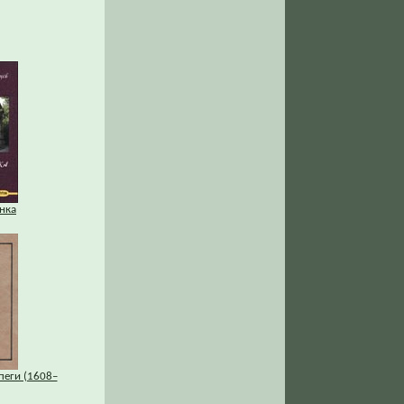
нка
пеги (1608–