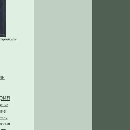
городской
ИЕ
рия
дение
ние
ители
логия
ики