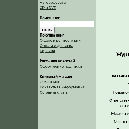
Авторефераты
CD и DVD
Поиск книг
Покупка книг
О цене и ценности книг
Оплата и доставка
Корзина
Журн
Рассылка новостей
Оформление подписки
Название 
Книжный магазин
О магазине
Контактная информация
Подзаго
Оставить отзыв
Ответстве
за из
Место из
Место п