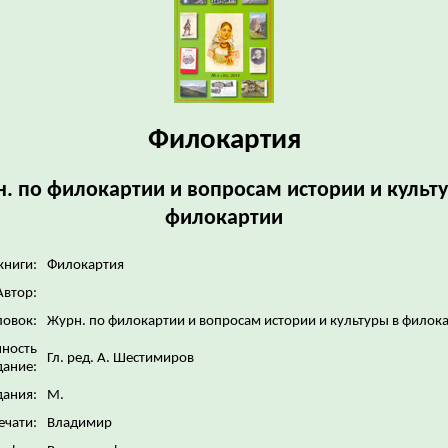
Филокартия
. по филокартии и вопросам истории и культ
филокартии
книги:
Филокартия
Автор:
ловок:
Журн. по филокартии и вопросам истории и культуры в филок
нность
Гл. ред. А. Шестимиров
дание:
дания:
М.
ечати:
Владимир