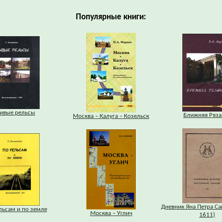
Популярные книги:
ивые рельсы
Ближняя Ряза
Москва – Калуга – Козельск
Дневник Яна Петра Са
льсам и по земле
Москва – Углич
1611)