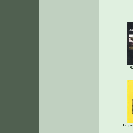
Ж
По ре