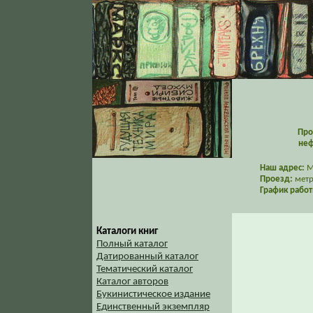
Про
неф
Наш адрес:
Мо
Проезд:
метр
График работ
Каталоги книг
Полный каталог
Датированный каталог
Тематический каталог
Каталог авторов
Букинистическое издание
Единственный экземпляр