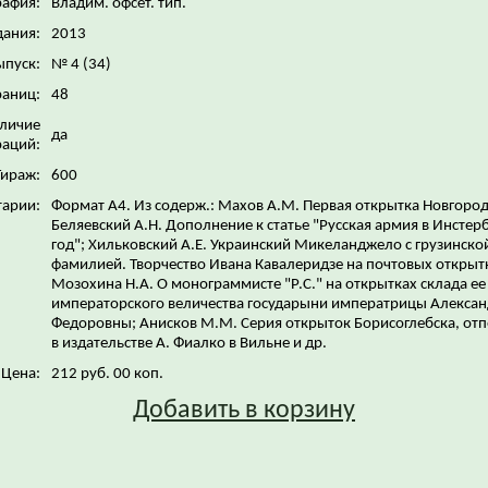
рафия:
Владим. офсет. тип.
дания:
2013
ыпуск:
№ 4 (34)
раниц:
48
личие
да
аций:
Тираж:
600
арии:
Формат А4. Из содерж.: Махов А.М. Первая открытка Новгород
Беляевский А.Н. Дополнение к статье "Русская армия в Инстер
год"; Хильковский А.Е. Украинский Микеланджело с грузинско
фамилией. Творчество Ивана Кавалеридзе на почтовых открыт
Мозохина Н.А. О монограммисте "Р.С." на открытках склада ее
императорского величества государыни императрицы Алекса
Федоровны; Анисков М.М. Серия открыток Борисоглебска, от
в издательстве А. Фиалко в Вильне и др.
Цена:
212 руб. 00 коп.
Добавить в корзину