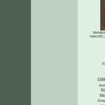
Землевла
крае в XIV 
CD
ЕДИ
Истор
К
Ме
Путеш