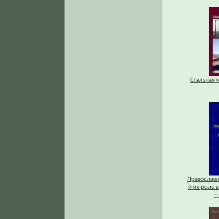
Стальная 
Православ
и их роль в
–