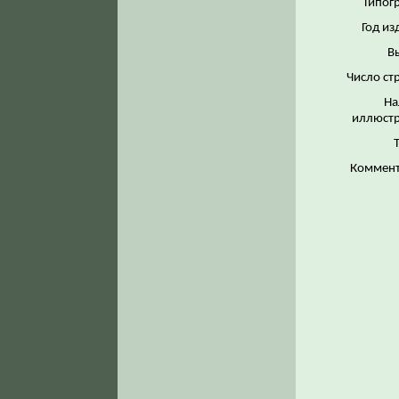
Типог
Год из
В
Число ст
На
иллюстр
Коммент