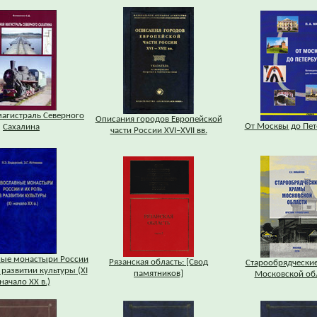
магистраль Северного
Описания городов Европейской
От Москвы до Пет
Сахалина
части России XVI–XVII вв.
ные монастыри России
Рязанская область: [Свод
Старообрядчески
 развитии культуры (XI
памятников]
Московской об
 начало XX в.)