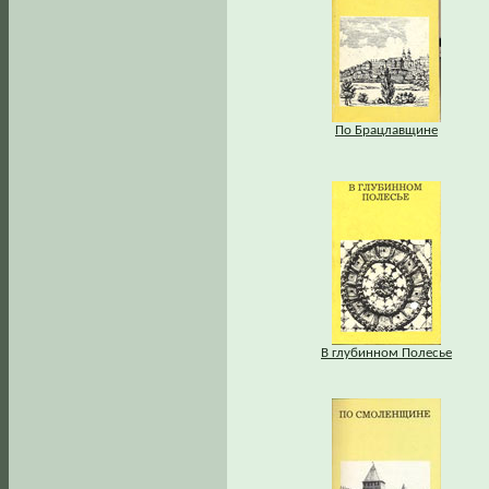
По Брацлавщине
В глубинном Полесье