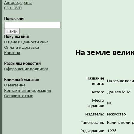
Авторефераты
CD и DVD
Поиск книг
Покупка книг
О цене и ценности книг
Оплата и доставка
На земле велик
Корзина
Рассылка новостей
Оформление подписки
Название
Книжный магазин
На земле вели
книги:
О магазине
Контактная информация
Автор:
Дунаев М.М.
Оставить отзыв
Место
М.
издания:
Издатель:
Искусство
Типография:
Калин. полиг
Год издания:
1976