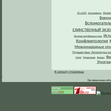
Архе
CD и DVD
Автореферат
Военн
Вспомогател
ЕДИНСТВЕННЫЙ ЭКЗ
Ист
История зарубежных стран
Конфликтология
Международные от
Путешествия. Литература по
Фи
Спорт
Управление
Физика
Этногра
К началу страницы
.
При оформлении сайта