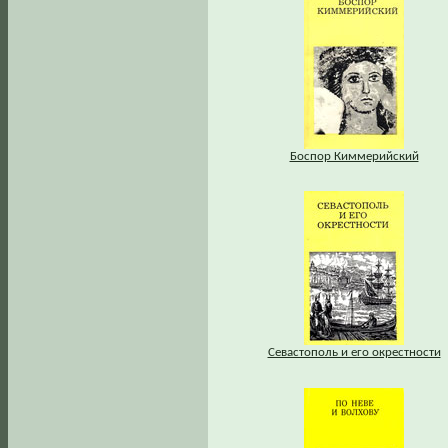
Боспор Киммерийский
Севастополь и его окрестности