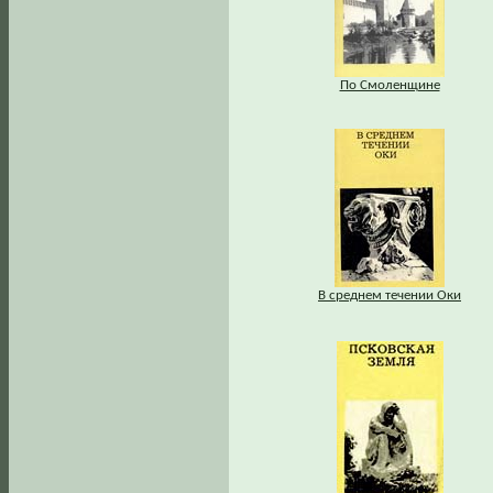
По Смоленщине
В среднем течении Оки