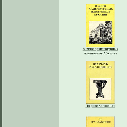
В мире архитектурных
памятников Абхазии
По реке Кокшеньге