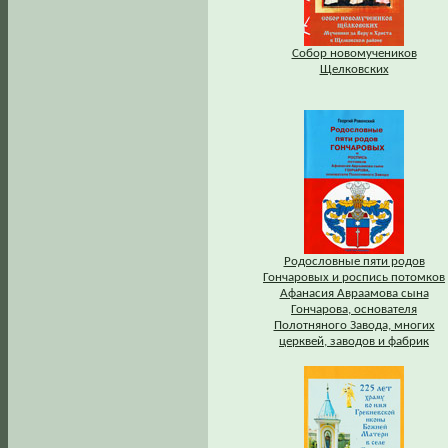
Собор новомучеников
Щелковских
Родословные пяти родов
Гончаровых и роспись потомков
Афанасия Авраамова сына
Гончарова, основателя
Полотняного Завода, многих
церквей, заводов и фабрик