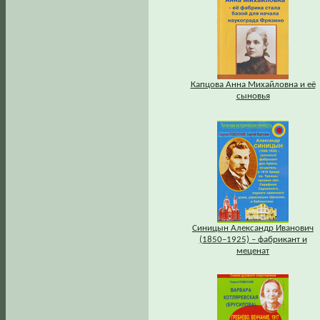
Капцова Анна Михайловна и её
сыновья
Синицын Александр Иванович
(1850–1925) – фабрикант и
меценат