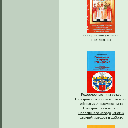
Собор новомучеников
Щелковских
Родословные пяти родов
Гончаровых и роспись потомков
Афанасия Авраамова сына
Гончарова, основателя
Полотняного Завода, многих
церквей, заводов и фабрик