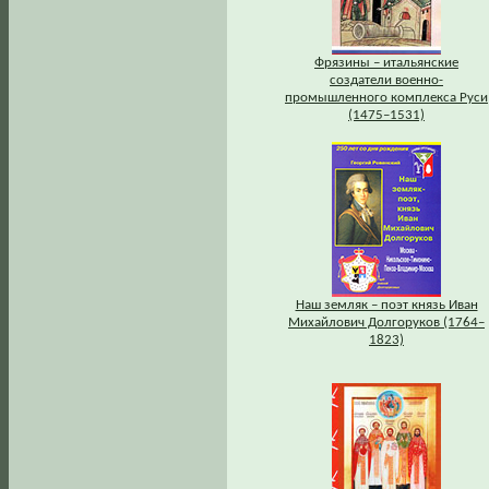
Фрязины – итальянские
создатели военно-
промышленного комплекса Руси
(1475–1531)
Наш земляк – поэт князь Иван
Михайлович Долгоруков (1764–
1823)