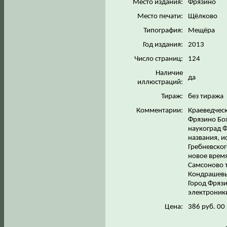
Место издания:
Фрязино
Место печати:
Щёлково
Типография:
Мещёра
Год издания:
2013
Число страниц:
124
Наличие
да
иллюстраций:
Тираж:
без тиража
Комментарии:
Краеведчес
Фрязино Бох
наукоград 
названия, и
Гребневског
новое врем
Самсоново т
Кондрашевы
Город Фрязи
электроники
Цена:
386 руб. 00