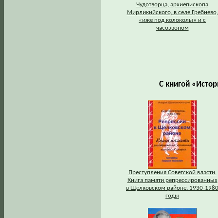
Чудотворца, архиепископа
Мирликийского, в селе Гребнево,
«иже под колоколы» и с
часозвоном
С книгой «Исто
Преступления Советской власти.
Книга памяти репрессированных
в Щелковском районе. 1930-198
годы