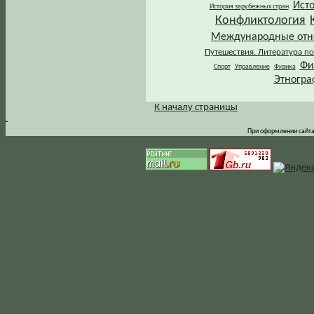
Ист
История зарубежных стран
Конфликтология
Международные от
Путешествия. Литература по
Фи
Спорт
Управление
Физика
Этногра
К началу страницы
.
При оформлении сайта