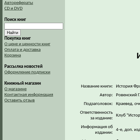
Авторефераты
CD и DVD
Поиск книг
Покупка книг
О цене и ценности книг
Оплата и доставка
Корзина
Рассылка новостей
Оформление подписки
Книжный магазин
Название книги:
История Фр
О магазине
Контактная информация
Автор:
Ровенский Г
Оставить отзыв
Подзаголовок:
Краевед. о
Ответственность
Клуб "Исто
за издание:
Информация об
4-е, доп. из
издании: