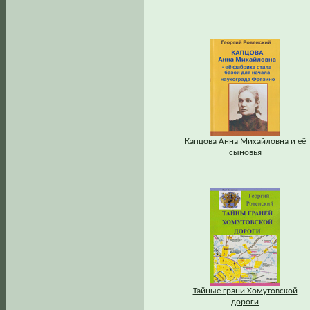
Капцова Анна Михайловна и её
сыновья
Тайные грани Хомутовской
дороги