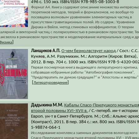
496 с. 150 экз. ISBN/ISSN 978-985-08-1003-8
Формат А4. Книга содержит описаниие множества интересны
теоретиков методов, теорий и формализмов, но вообще-то
посвящена волновым уравнениям элементарных частиц в
присутствии гравитационных полей. Из содерж.: Уравнения
Дирака и Вейля, метод спиновых коэффициентов; О теории
калярной и векторной частиц с поляризуемостью в римановом пространстве; Те
аксвелла в римановом пространстве и моделирование материальных сред и др
]
Физика
Ланщиков А.П.
О чем безмолвствует народ
/ Сост.: С.С.
Куняев, А.М. Разумихин. М.: Алгоритм (Киров: Вятка),
2012. В пер. 704 с. 1000 экз. ISBN/ISSN 978-5-4320-00
Первая посмертная книга выдающего литературного критика,
собравшая избранные работы "Автобиография поколения",
"Предотвратить ли думою грядущее?" и "Апостолы и жертвы"
[
]
Литературоведение
Дадыкина М.М.
Кабалы Спасо-Прилуцкого монастыр
второй половины XVI–XVII в.
/ С.-петерб. ин-т истории
Европ. ун-т в Санкт-Петербурге. М.; Спб.: Альянс-архе
(Контраст), 2011. В пер. 384 с.: ил. 800 экз. ISBN/ISSN 
5-98874-064-1
Исследование комплекса заемных документов вологодского
Спасо-Прилуцкого монастыря второй половины XVI – XVII века