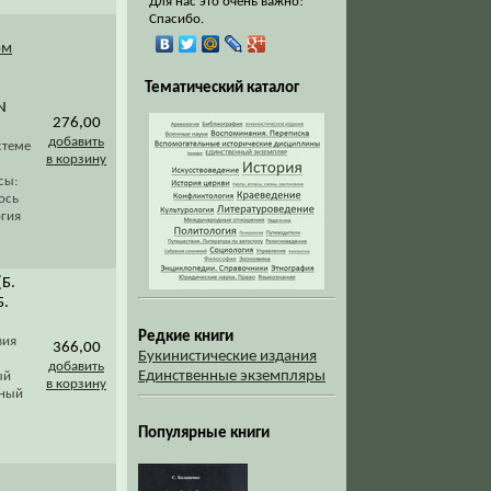
Для нас это очень важно!
Спасибо.
ом
Тематический каталог
N
276,00
добавить
стеме
в корзину
сы:
ось
огия
(Б.
Б.
Редкие книги
вия
366,00
Букинистические издания
добавить
Единственные экземпляры
ый
в корзину
рный
Популярные книги
: