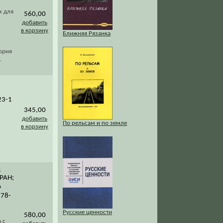
х для
560,00
добавить
в корзину
Ближняя Рязанка
ория
.
23-1
345,00
добавить
По рельсам и по земле
в корзину
я
 РАН;
о
978-
Русские ценности
580,00
 с