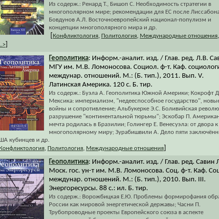
Из содерж.: Ренард Т., Бишоп С. Необходимость стратегии в
многополярном мире; рекомендации для ЕС после Лиссабона
Бовдунов А.Л. Восточноевропейский национал-популизм и
концепции многополярного мира и др.
[
Конфликтология
,
Политология
,
Международные отношения
,
]
..>
Геополитика
: Информ.-аналит. изд. / Глав. ред. Л.В. Са
МГУ им. М.В. Ломоносова. Социол. ф-т. Каф. социолог
междунар. отношений. М.: (Б. тип.), 2011. Вып. V.
Латинская Америка. 120 с. Б. тир.
Из содерж.: Буэла А. Геополитика Южной Америки; Кокрофт Д
Мексика: империализм, "недееспособное государство", новы
войны и сопротивление; Альбукерке Э.С. Боливийская револю
разрушение "континентальной тюрьмы"; Эскобар П. Америка
мечта родилась в Бразилии; Голингер Е. Венесуэла: от двора к
многополярному миру; Зурабишвили А. Дело пяти заключённ
ША кубинцев и др.
]
Конфликтология
,
Политология
,
Международные отношения
Геополитика
: Информ.-аналит. изд. / Глав. ред. Савин 
Моск. гос. ун-т им. М.В. Ломоносова. Соц. ф-т. Каф. Со
междунар. отношений. М.: (Б. тип.), 2010. Вып. III.
Энергоресурсы. 88 с.: ил. Б. тир.
Из содерж.: Ворожбицкая Е.Ю. Проблемы формирофания обр
России как мировой энергетической державы; Часни П.
Трубопроводные проекты Европейского союза в аспекте