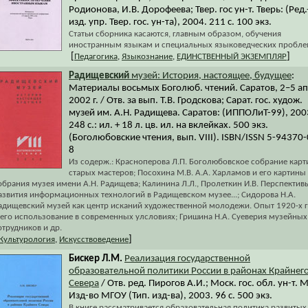
Родионова, И.В. Дорофеева; Твер. гос ун-т. Тверь: (Ред.
изд. упр. Твер. гос. ун-та), 2004. 211 с. 100 экз.
Статьи сборника касаются, главным образом, обучения
иностранным языкам и специальных языковедческих пробл
[
]
Педагогика
,
Языкознание
,
ЕДИНСТВЕННЫЙ ЭКЗЕМПЛЯР
Радищевский
музей: История, настоящее, будущее
:
Материалы восьмых Боголюб. чтений. Саратов, 2–5 ап
2002 г. / Отв. за вып. Т.В. Гродскова; Сарат. гос. худож.
музей им. А.Н. Радищева. Саратов: (ИППОЛиТ-99), 200
248 с.: ил. + 18 л. цв. ил. на вклейках. 500 экз.
(Боголюбовские чтения, вып. VIII). ISBN/ISSN 5-94370
8
Из содерж.: Красноперова Л.П. Боголюбовское собрание карт
старых мастеров; Посохина М.В. А.А. Харламов и его картины
обрания музея имени А.Н. Радищева; Калинина Л.Л., Пролеткин И.В. Перспектив
азвития информационных технологий в Радищевском музее...; Сидорова Н.А.
адищевский музей как центр исканий художественной молодежи. Опыт 1920-х 
 его использование в современных улсловиях; Гришина Н.А. Суеверия музейных
отрудников и др.
]
Культурология
,
Искусствоведение
Бискер Л.М.
Реализация государственной
образовательной политики России в районах Крайнег
Севера
/ Отв. ред. Пирогов А.И.; Моск. гос. обл. ун-т. М
Изд-во МГОУ (Тип. изд-ва), 2003. 96 с. 500 экз.
В книге рассматривается образовательная политика развитых