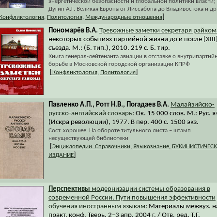
энергетической безопасности и глобальной политики власти;
Дугин А.Г. Великая Европа от Лиссабона до Владивостока и др
]
Конфликтология
,
Политология
,
Международные отношения
Пономарёв В.А.
Тревожные заметки секретаря райком
некоторых событиях партийной жизни до и после [XIII
съезда. М.: (Б. тип.), 2010. 219 с. Б. тир.
Книга генерал-лейтенанта авиации в отставке о внутрипартий
борьбе в Московской городской организации КПРФ
[
]
Конфликтология
,
Политология
Павленко А.П., Ротт Н.В., Погадаев В.А.
Малайзийско-
русско-английский словарь
: Ок. 15 000 слов. М.: Рус. я
(Искра революции), 1977. В пер. 400 с. 1500 экз.
Сост. хорошее. На обороте титульного листа – штамп
несуществующей библиотеки
[
Энциклопедии. Справочники
,
Языкознание
,
БУКИНИСТИЧЕС
]
ИЗДАНИЕ
Перспективы
модернизации системы образования в
современной России. Пути повышения эффективности
обучения иностранным языкам
: Материалы межвуз. н
практ. конф. Тверь, 2–3 апр. 2004 г. / Отв. ред. Т.Г.