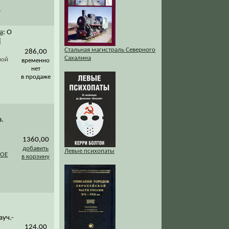
.
а
: О
]
Стальная магистраль Северного
286,00
Сахалина
ной
временно
нет
в продаже
з.
1360,00
добавить
Левые психопаты
КОЕ
в корзину
ауч.-
124,00