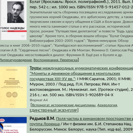
Булат (Ярославль: Яросл. полиграфкомб.), 2011. Вып. 
пер. 542 с.: ил. 1000 экз. ISBN/ISSN 978-5-91457-012-
Значительная часть сборника посвящена исследованию армян
грузинских корней Окуджавы, его арбатскому детству, а такж
творческим связям и кругу общения в США и Болгарии. Дово
много места занимают статьи о его рассказах, исторической
прозе, романе "Путешествие дилетантов" и повести "Будь здо
школяр". Кроме того, в сборник вошли обзоры "Булат Окуджа
Библиография 2003–2005 годов"; "Время мемуаров: Обзор
рессы и книг 2006–2010 годов"; "Калейдоскоп воспоминаний"; статьи: Крылов А.
улагин А.В. "Сердечные песни": Окуджава и Ив Монтан; Фомина О. Святослав Ре
улат Окуджава: несостоявшийся диалог; Фрумкин В. Ещё раз о Булате и др.
]
Литературоведение
,
Воспоминания. Переписка
Труды
международных нумизматических конференци
"Монеты и денежное обращение в монгольских
государствах XIII-XV вв."
: I МНК:Саратов, 2001; II МНК:
Муром, 2003 / Под ред. П.Н. Петрова; РАН. Ин-т
востоковедения. М.: Нумизмат. лит. (Гротеск-студия), 
216 с.: ил. 500 экз. ISBN/ISSN 5-902689-04-X
Формат А4
[
Вспомогат. исторические дисциплины
,
Археология
,
]
ЕДИНСТВЕННЫЙ ЭКЗЕМПЛЯР
Редьков В.М.
Поля частиц в римановом пространстве 
группа Лоренца
/ Ин-т физики им. Б.И. Степанова Нац.
Белоруссии. Минск: Белорус. наука (Тип. изд-ва), 2009