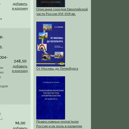
-
добавить
в корзину
Описания городов Европейской
части России XVI–XVII вв.
ем
р.
3.
-004-
248,50
добавить
ин
От Москвы до Петербурга
в корзину
 из
ы
годов
о
.:
Православные монастыри
96,00
России и их роль в развитии
добавить