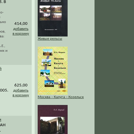
8. В
2
о-
е
льно
414,00
добавить
ров,
в корзину
ва:
Живые рельсы
Е.,
рих и
й
625,00
2005.
добавить
в корзину
Москва – Калуга – Козельск
и
 АН
.