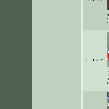
11.01.2012
х
з
н
[
10.01.2012
б
и
м
В
[