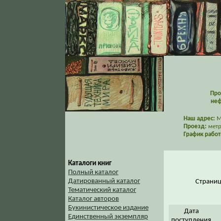
Про
неф
Наш адрес:
Мо
Проезд:
метр
График работ
Каталоги книг
Полный каталог
Датированный каталог
Страни
Тематический каталог
Каталог авторов
Букинистическое издание
Дата
Единственный экземпляр
поступления