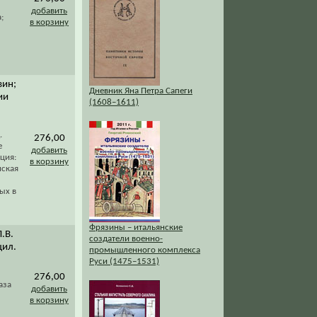
добавить
;
в корзину
вин;
Дневник Яна Петра Сапеги
ии
(1608–1611)
.
276,00
е
добавить
ция:
в корзину
нская
ых в
Фрязины – итальянские
Л.В.
создатели военно-
цил.
промышленного комплекса
Руси (1475–1531)
276,00
аза
добавить
в корзину