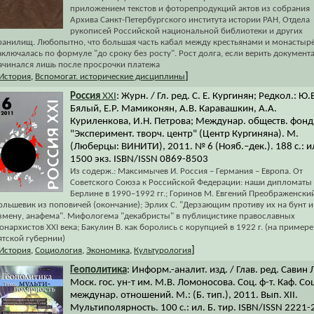
приложением текстов и фоторепродукций актов из собрания
Архива Санкт-Петербургского института истории РАН, Отдела
рукописей Российской национальной библиотеки и других
ранилищ. Любопытно, что большая часть кабал между крестьянами и монастыр
аключалась по формуле "до сроку без росту". Рост долга, если верить документ
ачинался лишь после просрочки платежа
]
История
,
Вспомогат. исторические дисциплины
Россия
XXI
: Журн. / Гл. ред. С. Е. Кургинян; Редкол.: Ю.
Бялый, Е.Р. Мамиконян, А.В. Каравашкин, А.А.
Куриленкова, И.Н. Петрова; Междунар. обществ. фонд
"Эксперимент. творч. центр" (Центр Кургиняна). М.
(Люберцы: ВИНИТИ), 2011. № 6 (Нояб.–дек.). 188 с.: и
1500 экз. ISBN/ISSN 0869-8503
Из содерж.: Максимычев И. Россия – Германия – Европа. От
Советского Союза к Российской Федерации: наши дипломаты 
Берлине в 1990–1992 гг.; Горинов М. Евгений Преображенский
ольшевик из поповичей (окончание); Эрлих С. "Дерзающим противу их на бунт и
змену, анафема". Мифологема "декабристы" в публицистике православных
онархистов XXI века; Бакулин В. как боролись с корупцией в 1922 г. (на примере
ятской губернии)
]
История
,
Социология
,
Экономика
,
Культурология
Геополитика
: Информ.-аналит. изд. / Глав. ред. Савин 
Моск. гос. ун-т им. М.В. Ломоносова. Соц. ф-т. Каф. Со
междунар. отношений. М.: (Б. тип.), 2011. Вып. XII.
Мультиполярность. 100 с.: ил. Б. тир. ISBN/ISSN 2221