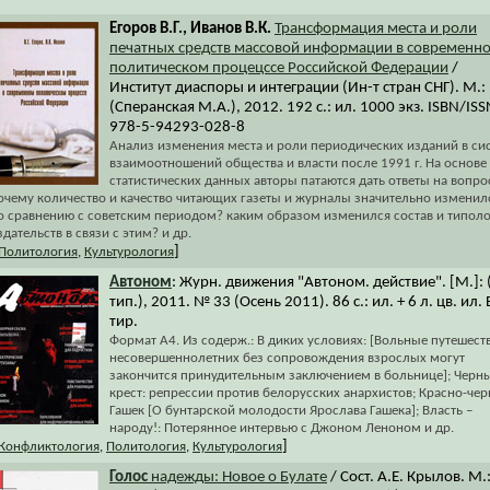
Егоров В.Г., Иванов В.К.
Трансформация места и роли
печатных средств массовой информации в современн
политическом процецссе Российской Федерации
/
Институт диаспоры и интеграции (Ин-т стран СНГ). М.:
(Сперанская М.А.), 2012. 192 с.: ил. 1000 экз. ISBN/ISS
978-5-94293-028-8
Анализ изменения места и роли периодических изданий в си
взаимоотношений общества и власти после 1991 г. На основе
статистических данных авторы патаются дать ответы на вопро
очему количество и качество читающих газеты и журналы значительно изменил
о сравнению с советским периодом? каким образом изменился состав и типол
здательств в связи с этим? и др.
]
Политология
,
Культурология
Автоном
: Журн. движения "Автоном. действие". [М.]: 
тип.), 2011. № 33 (Осень 2011). 86 с.: ил. + 6 л. цв. ил. 
тир.
Формат А4. Из содерж.: В диких условиях: [Вольные путешест
несовершеннолетних без сопровождения взрослых могут
закончится принудительным заключением в больнице]; Черн
крест: репрессии против белорусских анархистов; Красно-че
Гашек [О бунтарской молодости Ярослава Гашека]; Власть –
народу!: Потерянное интервью с Джоном Леноном и др.
]
Конфликтология
,
Политология
,
Культурология
Голос
надежды: Новое о Булате
/ Сост. А.Е. Крылов. М.