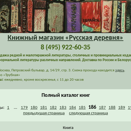
Книжный магазин «Русская деревня»
8 (495) 922-60-35
дажа редкой и малотиражной литературы, столичных и провинциальных изда
ормальной литературы различных направлений. Доставка по России и Белорус
сква, Петровский бульвар, д. 14/29, стр. 3. Схема прохода находится
здесь
.
о «Трубная»
ы:
ежедневно, кроме воскресенья, с 11 до 20 часов
Полный каталог книг
186
цы:
1
...
179
180
181
182
183
184
185
187
188
189
1
предыдущая страница
следующая страница
Книга