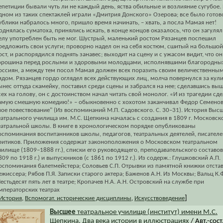
епетиции бывали чуть ли не каждый день, яства обильные и возлияние сугубое.
дном из таких спектаклей играли «Дмитрия Донского» Озерова; все было готов
ублики набралось много, пришло время начинать, – хвать, а посла Мамая нет!
однялась суматоха, принялись искать, в конце концов оказалось, что он загулял
елу употреблен быть не мог. Шустрый, маленький ростом Рязанцев поспешил
редложить свои услуги; проворно надел он на себя костюм, сшитый на большой
ост, и распорядился поднять занавес; выходит на сцену и с ужасом видит, что он
орошина перед рослыми и здоровыми молодцами, исполнявшими благородны
оссиян, а между тем посол Мамая должен всех поразить своим величественны
идом. Рязанцев гордо оглядел всех действующих лиц, молча повернулся за кул
ынес оттуда скамейку, поставил среди сцены и забрался на нее; сделавшись вы
сех на голову, он с достоинством начал читать свой монолог. «И из трагедии сд
амую смешную комедию!» – обыкновенно с хохотом заканчивал Федор Семено
вое повествование" (Из воспоминаний М.П. Садовского. С. 30–31). История Выс
еатрального училища им. М.С. Щепкина началась с создания в 1809 г. Московск
еатральной школы. В книге в хронологическом порядке опубликованы
оспоминания воспитанников школы, педагогов, театральных деятелей, писателе
ритиков. Приложения содержат законоположения о Московском театральном
чилище (1809–1888 гг.), списки его руководящего, преподавательского составов
809 по 1918 г.) и выпускников (с 1861 по 1912 г.). Из содерж.: Глушковский А.П.
оспоминания балетмейстера; Соловьев С.П. Отрывки из памятной книжки отста
ежиссера; Рябов П.Я. Записки старого актера; Баженов А.Н. Из Москвы; Вальц К.Ф
естьдесят пять лет в театре; Кропачев Н.А. А.Н. Островский на службе при
мператорских театрах
]
История
,
Вспомогат. исторические дисциплины
,
Искусствоведение
Высшее
театральное училище (институт) имени М.С.
Щепкина. Два века истории в иллюстрациях
/ Авт.-сост