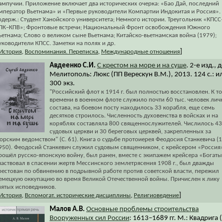
ампучии. Приложение включает два исторических очерка: «Бао Дай, последний
мператор Вьетнама» и «Первые руководители Компартии Индокитая и Россия».
одерж.: Студент Ханойского университета; Немного истории. Треугольник «КПСС
ПК–КПВ»; Фронтовые встречи; Национальный Фронт освобождения Южного
ьетнама; Слово о великом сыне Вьетнама; Китайско-вьетнамская война (1979);
уководители КПСС. Заметки на полях и др.
]
История
,
Воспоминания. Переписка
,
Международные отношения
Авдеенко С.И.
С крестом на море и на суше
. 2-е изд., 
Мелитополь: Люкс (ПП Верескун В.М.), 2013. 124 с.: и
300 экз.
"Российский флот к 1914 г. был полностью восстановлен. К т
времени в военном флоте служило почти 60 тыс. человек лич
состава, на боевом посту находилось 33 корабля, еще семь
десятков строилось. Численность духовенства в войсках и на
коряблях составляла 800 священнослужителей. Числилось 43
судовых церкви и 30 береговых церквей, закрепленных за
орским ведомством" (С. 61). Книга о судьбе протоиерея Феодосия Станкевича (
950). Феодосий Станкевич служил судовым священником, с крейсером «Россия
рошёл русско-японскую войну, был ранен, вместе с экипажем крейсера «Богат
частвовал в спасении жертв Мессинского землетрясения 1908 г., был дважды
рестован по обвинению в подрывной работе против советской власти, пережил
емецкую оккупацию во время Великой Отечественной войны. Причислен к лику
вятых исповедников.
]
История
,
Вспомогат. исторические дисциплины
,
Религиоведение
Малов А.В.
Основные проблемы строительства
Вооруженных сил России
: 1613–1689 гг. М.: Квадрига (