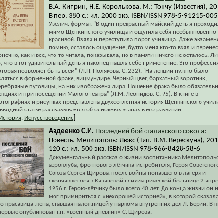
В.А. Киприн, Н.Е. Королькова. М.: Тончу (Известия), 20
В пер. 380 с.: ил. 2000 экз. ISBN/ISSN 978-5-91215-005
Увелич. формат. "В один прекрасный майский день я проходи
мимо Щепкинского училища и ощутила себя необыкновенно
красивой. Взяла и переступила порог училища. Даже экзамен
помню, осталось ощущение, будто меня кто-то взял и перенес
онечно, как и все, что-то читала, показывала, но в памяти ничего не осталось. Л
о, что в тот удивительный день я наконец нашла себе применение. Это профессия
оторая позволяет быть всем" (Л.П. Полякова. С. 232). "На лекции нужно было
вляться в форменной фраке, вицмундире. Черный цвет, бархатный воротник,
еребряные пуговицы, на них изображена лира. Ношение фрака было обязательн
екциях и при посещении Малого театра" (Л.М. Леонидов. С. 95). В книге в
отографиях и рисунках представлена двухсотлетняя история Щепкинского учил
 вводной статье рассказывается об основных этапах в его развитии.
]
История
,
Искусствоведение
Авдеенко С.И.
Последний бой сталинского сокола
:
Повесть. Мелитополь: Люкс (Тип. В.М. Верескуна), 201
120 с.: ил. 500 экз. ISBN/ISSN 978-966-8428-58-6
Документальный рассказ о жизни воспитанника Мелитополь
аэроклуба, фронтового лётчика-истребителя, Героя Советског
Союза Сергея Щирова, после войны попавшего в лагеря и
скончавшегося в Казанской психиатрической больнице 2 апр
1956 г. Герою-лётчику было всего 40 лет. До конца жизни он 
мог примириться с «нехорошей историей», в которой оказал
го красавица-жена, ставшая наложницей у наркома внутренних дел Л. Берии. В к
первые опубликован т.н. «военный дневник» С. Щирова.