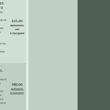
10.
-0
ла
ов не
625,00
.
временно
ишь
нет
,
в продаже
о на
ища.
1.
ского
о
980,00
добавить
еля
в корзину
не
ась
ниге