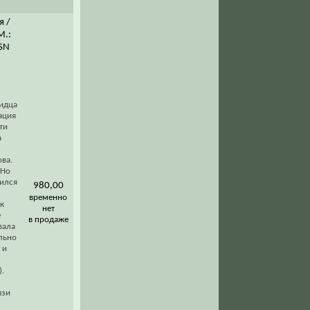
я /
М.:
SSN
видца
ация
ти
а
ва.
 Но
чился
980,00
временно
к
нет
е
в продаже
вала
льно
 и
.
язи