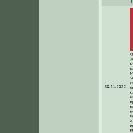
[
С
д
М
к
М
э
с
30.11.2022
о
к
в
п
в
п
б
А
и
К