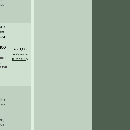
ерк
.
ore =
er:
рки.
2400
690,00
добавить
ного
в корзину
х
жной
/
М.:
с.:
ли,
ков
е: