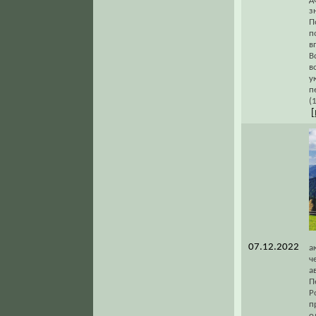
з
П
п
в
В
в
у
п
(
[
07.12.2022
а
ч
а
П
Р
п
о