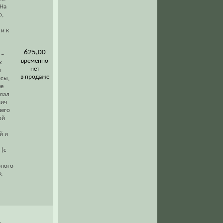
 На
о,
 и к
625,00
 –
временно
х
нет
м
в продаже
исы,
ше
елал
вич
шего
ой
й и
 (с
вного
.
.