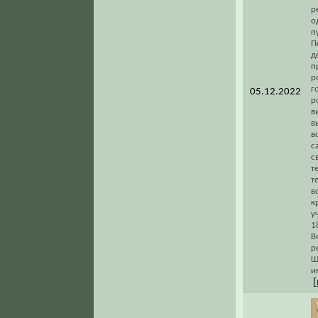
р
о
п
П
д
п
р
г
05.12.2022
р
в
в
в
с
с
т
т
в
к
у
1
В
р
Ш
и
[