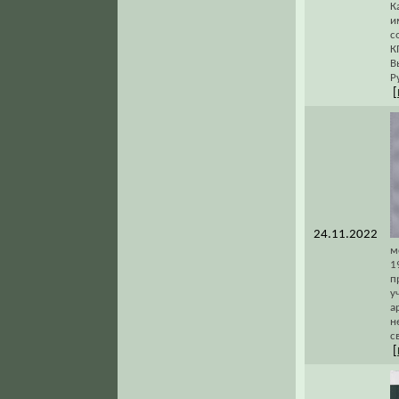
К
и
с
К
В
Р
[
24.11.2022
м
1
п
у
а
н
с
[