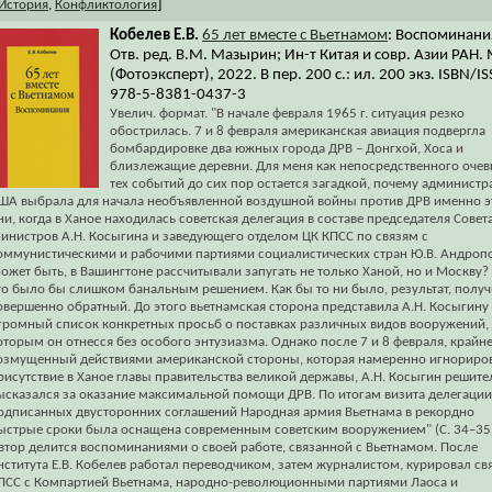
]
История
,
Конфликтология
Кобелев Е.В.
65 лет вместе с Вьетнамом
: Воспоминани
Отв. ред. В.М. Мазырин; Ин-т Китая и совр. Азии РАН. 
(Фотоэксперт), 2022. В пер. 200 с.: ил. 200 экз. ISBN/I
978-5-8381-0437-3
Увелич. формат. "В начале февраля 1965 г. ситуация резко
обострилась. 7 и 8 февраля американская авиация подвергла
бомбардировке два южных города ДРВ – Донгхой, Хоса и
близлежащие деревни. Для меня как непосредственного оче
тех событий до сих пор остается загадкой, почему администр
ША выбрала для начала необъявленной воздушной войны против ДРВ именно э
ни, когда в Ханое находилась советская делегация в составе председателя Совет
инистров А.Н. Косыгина и заведующего отделом ЦК КПСС по связям с
оммунистическими и рабочими партиями социалистических стран Ю.В. Андропо
ожет быть, в Вашингтоне рассчитывали запугать не только Ханой, но и Москву?
то было бы слишком банальным решением. Как бы то ни было, результат, полу
овершенно обратный. До этого вьетнамская сторона представила А.Н. Косыгину
громный список конкретных просьб о поставках различных видов вооружений, 
оторым он отнесся без особого энтузиазма. Однако после 7 и 8 февраля, крайн
озмущенный действиями американской стороны, которая намеренно игнориро
рисутствие в Ханое главы правительства великой державы, А.Н. Косыгин решите
ысказался за оказание максимальной помощи ДРВ. По итогам визита делегации
одписанных двусторонних соглашений Народная армия Вьетнама в рекордно
ыстрые сроки была оснащена современным советским вооружением" (С. 34–35)
втор делится воспоминаниями о своей работе, связанной с Вьетнамом. После
нститута Е.В. Кобелев работал переводчиком, затем журналистом, курировал св
ПСС с Компартией Вьетнама, народно-революционными партиями Лаоса и