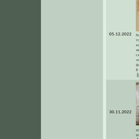
05.12.2022
К
т
к
я
с
л
ф
В
[
30.11.2022
е
в