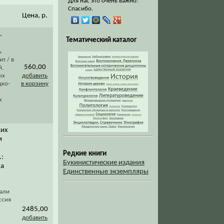
Для нас это очень важно!
Спасибо.
Цена, р.
.
Тематический каталог
ь
т / в
560,00
й,
ых
добавить
цко-
в корзину
х
ких
м
Редкие книги
.:
Букинистические издания
на
Единственные экземпляры
чали
ссия
2485,00
добавить