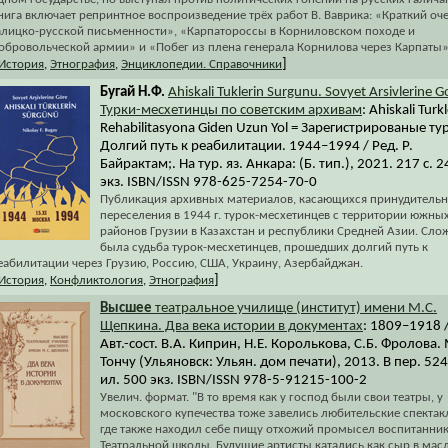
нига включает репринтное воспроизведение трёх работ В. Ваврика: «Краткий оч
алицко-русской письменности», «Карпатороссы в Корниловском походе и
обровольческой армии» и «Побег из плена генерала Корнилова через Карпаты»
]
История
,
Этнография
,
Энциклопедии. Справочники
Бугай Н.Ф.
Ahiskali Tuklerin Surgunu. Sovyet Arsivlerine G
Турки-месхетинцы по советским архивам
: Ahiskali Turkl
Rehabilitasyona Giden Uzun Yol = Зарегистрированые ту
Долгий путь к реабилитации. 1944–1994 / Ред. Р.
Байрактам;. На тур. яз. Анкара: (Б. тип.), 2021. 217 с. 
экз. ISBN/ISSN 978-625-7254-70-0
Публикация архивных материалов, касающихся принудитель
переселения в 1944 г. турок-месхетинцев с территории южны
районов Грузии в Казахстан и республики Средней Азии. Сло
была судьба турок-месхетинцев, прошедших долгий путь к
еабилитации через Грузию, Россию, США, Украину, Азербайджан.
]
История
,
Конфликтология
,
Этнография
Высшее
театральное училище (институт) имени М.С.
Щепкина. Два века истории в документах
: 1809–1918 
Авт.-сост. В.А. Киприн, Н.Е. Королькова, С.Б. Фролова. 
Тончу (Ульяновск: Ульян. дом печати), 2013. В пер. 524 
ил. 500 экз. ISBN/ISSN 978-5-91215-100-2
Увелич. формат. "В то время как у господ были свои театры, у
московского купечества тоже завелись любительские спектак
где также находил себе пищу отхожий промысел воспитанни
Театральной школы. Будущие артисты катались как сыр в масл