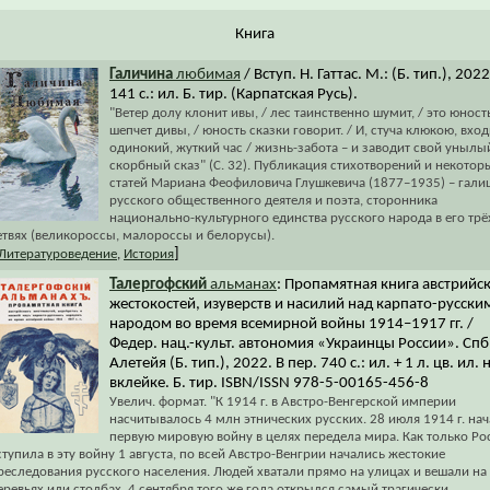
Книга
Галичина
любимая
/ Вступ. Н. Гаттас. М.: (Б. тип.), 2022
141 с.: ил. Б. тир. (Карпатская Русь).
"Ветер долу клонит ивы, / лес таинственно шумит, / это юност
шепчет дивы, / юность сказки говорит. / И, стуча клюкою, входи
одинокий, жуткий час / жизнь-забота – и заводит свой унылы
скорбный сказ" (С. 32). Публикация стихотворений и некотор
статей Мариана Феофиловича Глушкевича (1877–1935) – гали
русского общественного деятеля и поэта, сторонника
национально-культурного единства русского народа в его трё
етвях (великороссы, малороссы и белорусы).
]
Литературоведение
,
История
Талергофский
альманах
: Пропамятная книга австрийс
жестокостей, изуверств и насилий над карпато-русски
народом во время всемирной войны 1914–1917 гг. /
Федер. нац.-культ. автономия «Украинцы России». Спб
Алетейя (Б. тип.), 2022. В пер. 740 с.: ил. + 1 л. цв. ил. 
вклейке. Б. тир. ISBN/ISSN 978-5-00165-456-8
Увелич. формат. "К 1914 г. в Австро-Венгерской империи
насчитывалось 4 млн этнических русских. 28 июля 1914 г. на
первую мировую войну в целях передела мира. Как только Ро
ступила в эту войну 1 августа, по всей Австро-Венгрии начались жестокие
реследования русского населения. Людей хватали прямо на улицах и вешали на
еревьях или столбах. 4 сентября того же года открылся самый трагически