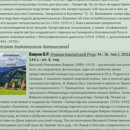
наменитый концлагерь только для русских – Талергоф. Но он был не единствен
о самым скромным подсчетам через эти лагеря прошло 100 тысяч ни в чем не
овинных русских Галичины, Закарпатья и Буковины" (С. 5). Выжившие талергоф
последствии издали документальные сборники об этих истребительных лагерях
сего вышло четыре выпуска (за 1924–1932 гг.). Книга включает репринтное
оспроизведение всех четырёх Талергофских альманахов, а также «Алфавитный
казатель жертв австро-мадьярского террора на Галицкой и Буковинской Руси в
ервую мировую войну с биографическими данными (1954–1960), с дополнени
1961–1970)».
]
История
,
Конфликтология
,
Военные науки
Ваврик В.Р.
Очерки Карпатской Руси
. М.: (Б. тип.), 202
144 с.: ил. Б. тир.
Василий Романович Ваврик (1889–1970) – русинский писатель
поэт, исследователь фольклора; один из наиболее ярких
представителей галицко-русского движения в XX в. Родился в
Галиции. С началом первой мировой войны, как и многие дру
галицкие русофилы, В. Ваврик был заключён в крепость Терез
где познакомился с Г. Принципом, чьи выстрелы в Сараеве в
эрцгерцога Фердинанда спровоцировали начало войны. Зате
Ваврика перевели в другой концлагерь, Талергоф. Позже он
ктивно участвовал в издании во Львове «Талергофских альманахов» (1924–1932)
етырёх сборников, посвящённых геноциду карпато-русского народа со стороны
встро-венгерских властей. Накануне Октябрьской революции Ваврик переехал в
етроград, вступил в Добровольческую армию и возглавил сформированный в
остове-на-Дону карпато-русский отряд. После окончания Великой Отечественно
реподавал русский язык во Львове. Был рад, что Львов и Москва соединились в
дном государстве, но выступал против политических гонений на русских галича