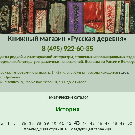
Книжный магазин «Русская деревня»
8 (495) 922-60-35
дажа редкой и малотиражной литературы, столичных и провинциальных изда
ормальной литературы различных направлений. Доставка по России и Белорус
сква, Петровский бульвар, д. 14/29, стр. 3. Схема прохода находится
здесь
.
о «Трубная»
ы:
ежедневно, кроме воскресенья, с 11 до 20 часов
Тематический каталог
История
43
цы:
1
...
36
37
38
39
40
41
42
44
45
46
47
48
49
50
предыдущая страница
следующая страница