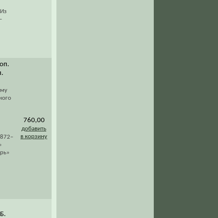
 Из
–
доп.
л.
ому
ного
760,00
добавить
в корзину
1872–
»
ырь»
Б.