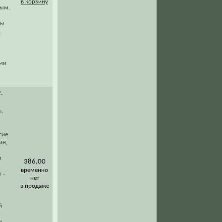
в корзину
ным.
цы
.
ями
2.
,
гие
ин,
м
386,00
временно
 –
нет
в продаже
й
н.