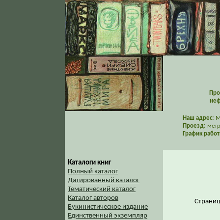
Про
неф
Наш адрес:
Мо
Проезд:
метр
График работ
Каталоги книг
Полный каталог
Датированный каталог
Тематический каталог
Каталог авторов
Страни
Букинистическое издание
Единственный экземпляр