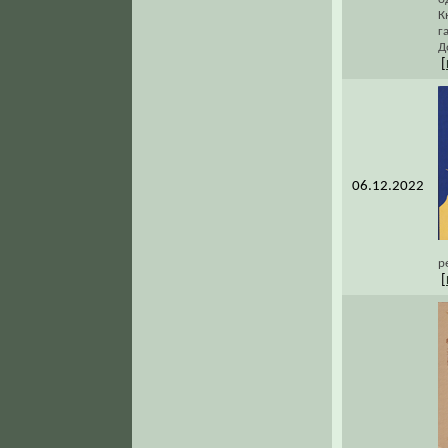
К
г
Д
[
06.12.2022
р
[