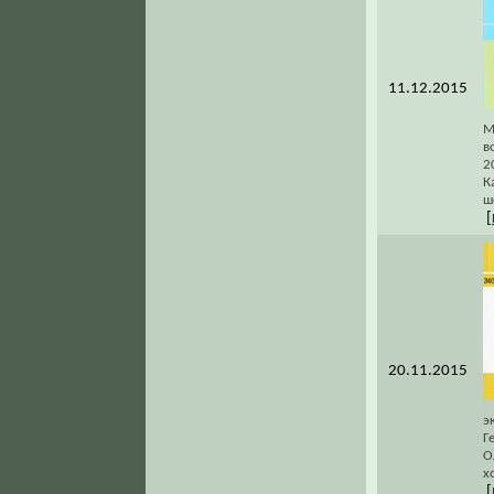
11.12.2015
М
в
2
К
ш
[
20.11.2015
э
Г
О
х
[