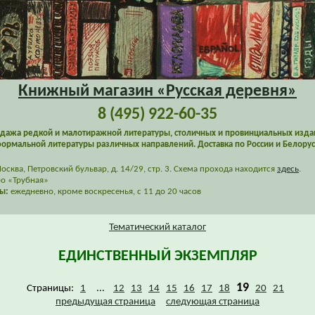
Книжный магазин «Русская деревня»
8 (495) 922-60-35
дажа редкой и малотиражной литературы, столичных и провинциальных изда
ормальной литературы различных направлений. Доставка по России и Белорус
сква, Петровский бульвар, д. 14/29, стр. 3. Схема прохода находится
здесь
.
о «Трубная»
ы:
ежедневно, кроме воскресенья, с 11 до 20 часов
Тематический каталог
ЕДИНСТВЕННЫЙ ЭКЗЕМПЛЯР
19
Страницы:
1
...
12
13
14
15
16
17
18
20
21
предыдущая страница
следующая страница