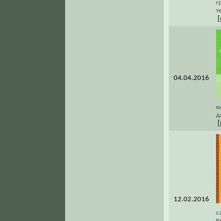
г
т
[
04.04.2016
к
д
[
12.02.2016
с
К