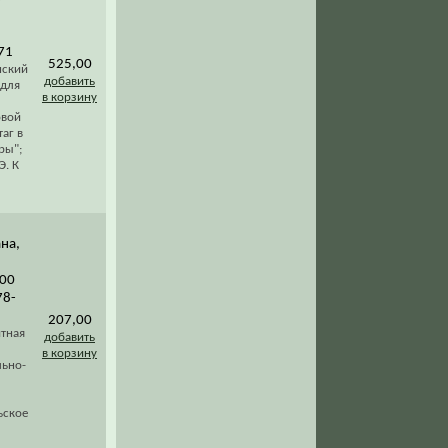
,
71
525,00
нский
добавить
 для
в корзину
овой
аг в
ры";
Э. К
ана,
;
200
78-
207,00
итная
добавить
в корзину
льно-
ьское