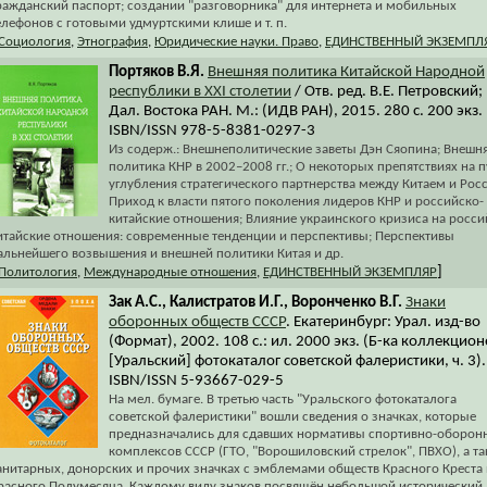
ражданский паспорт; создании "разговорника" для интернета и мобильных
елефонов с готовыми удмуртскими клише и т. п.
Социология
,
Этнография
,
Юридические науки. Право
,
ЕДИНСТВЕННЫЙ ЭКЗЕМПЛ
Портяков В.Я.
Внешняя политика Китайской Народной
республики в XXI столетии
/ Отв. ред. В.Е. Петровский;
Дал. Востока РАН. М.: (ИДВ РАН), 2015. 280 с. 200 экз.
ISBN/ISSN 978-5-8381-0297-3
Из содерж.: Внешнеполитические заветы Дэн Сяопина; Внешн
политика КНР в 2002–2008 гг.; О некоторых препятствиях на п
углубления стратегического партнерства между Китаем и Росс
Приход к власти пятого поколения лидеров КНР и российско-
китайские отношения; Влияние украинского кризиса на росси
итайские отношения: современные тенденции и перспективы; Перспективы
альнейшего возвышения и внешней политики Китая и др.
]
Политология
,
Международные отношения
,
ЕДИНСТВЕННЫЙ ЭКЗЕМПЛЯР
Зак А.С., Калистратов И.Г., Воронченко В.Г.
Знаки
оборонных обществ СССР
. Екатеринбург: Урал. изд-во
(Формат), 2002. 108 с.: ил. 2000 экз. (Б-ка коллекцион
[Уральский] фотокаталог советской фалеристики, ч. 3).
ISBN/ISSN 5-93667-029-5
На мел. бумаге. В третью часть "Уральского фотокаталога
советской фалеристики" вошли сведения о значках, которые
предназначались для сдавших нормативы спортивно-оборон
комплексов СССР (ГТО, "Ворошиловский стрелок", ПВХО), а т
анитарных, донорских и прочих значках с эмблемами обществ Красного Креста 
расного Полумесяца. Каждому виду знаков посвящён небольшой исторический