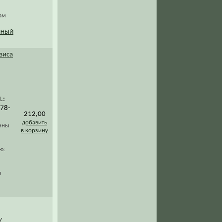
ам
ННЫЙ
зиса
.:
978-
212,00
добавить
чины
в корзину
ю:
я
/