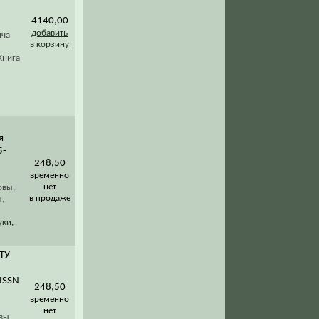
4140,00
добавить
ича
в корзину
Книга
я
5-
248,50
временно
нет
овы,
в продаже
,
уки
,
ГТУ
/ISSN
248,50
временно
нет
вы,