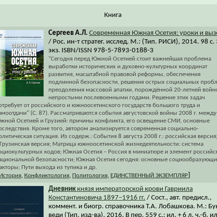
Книга
Сергеев А.Л.
Современная Южная Осетия: уроки и вы
/ Рос. ин-т стратег. исслед. М.: (Тип. РИСИ), 2014. 98 с.
экз. ISBN/ISSN 978-5-7893-0188-3
"Сегодня перед Южной Осетией стоит важнейшая проблема
выработки исторических и духовно-культурных координат
развития, масштабной правовой реформы, обеспечения
подлинной безопасности, решения острых социальных проб
преодоления массовой апатии, порождённой 20-летней войн
непростыми послевоенными годами. Решение этих задач
отребует от российского и южноосетинского государств большого труда и
амоотдачи" (С. 87). Рассматриваются события августовской войны 2008 г. между
жной Осетией и Грузией: причины конфликта, его освещение СМИ, основные
оследствия. Кроме того, автором анализируется современная социально-
олитическая ситуация. Из содерж.: События 8 августа 2008 г.: российская версия
..Грузинская версия; Матрица южноосетинской жизнедеятельности: система
оциокультурных кодов; Южная Осетия – Россия в миниатюре и элемент российс
ациональной безопасности; Южная Осетия сегодня: основные социообразующи
акторы; Пути выхода из тупика и др.
]
История
,
Конфликтология
,
Политология
,
ЕДИНСТВЕННЫЙ ЭКЗЕМПЛЯР
Дневник
князя императорской крови Гавриила
Константиновича 1897–1916 гг.
/ Сост., авт. предисл.,
коммент. и биогр. справочника Т.А. Лобашкова. М.: Бу
веди (Тип. изд-ва), 2016. В пер. 559 с.: ил. + 6 л. ч.-б. ил