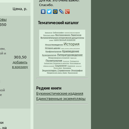
Для нас это очень важно!
Спасибо.
Цена, р.
зовы
Тематический каталог
 350
лем,
ой и
303,50
добавить
в корзину
;
Редкие книги
кой
Букинистические издания
е
Единственные экземпляры
ки
. на