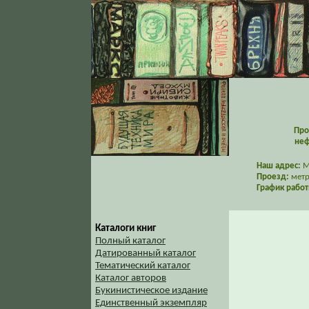
Про
неф
Наш адрес:
Мо
Проезд:
метр
График работ
Каталоги книг
Полный каталог
Датированный каталог
Тематический каталог
Каталог авторов
Букинистическое издание
Единственный экземпляр