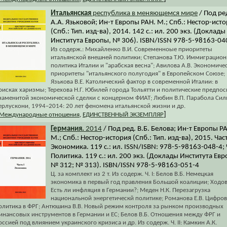
Итальянская
республика в меняющемся мире
/ Под ре
А.А. Язьковой; Ин-т Европы РАН. М.; Спб.: Нестор-ист
(Спб.: Тип. изд-ва), 2014. 142 с.: ил. 200 экз. (Доклады
Института Европы, № 306). ISBN/ISSN 978-5-98163-04
Из содерж.: Михайленко В.И. Современноые приоритеты
итальянской внешней политики; Степанова Т.Ю. Иммиграцион
политика Италии и "арабская весна"; Авилова А.В. Экономиче
приоритеты "итальянского полугодия" в Европейском Союзе;
Язькова В.Е. Католический фактор в современной Италии: в
оисках харизмы; Терехова Н.Г. Юбилей города Тольятти и политические предпо
наменитой экономической сделки с концерном ФИАТ; Любин В.П. Парабола Сил
ерлускони, 1994–2014: 20 лет феномена итальянской жизни и др.
]
Международные отношения
,
ЕДИНСТВЕННЫЙ ЭКЗЕМПЛЯР
Германия.
2014
/ Под ред. В.Б. Белова; Ин-т Европы Р
М.; Спб.: Нестор-история (Спб.: Тип. изд-ва), 2015. Часть
Экономика. 119 с.: ил. ISSN/ISBN: 978-5-98163-048-4; Ч.
Политика. 119 с.: ил. 200 экз. (Доклады Института Евр
№ 312; № 313). ISBN/ISSN 978-5-98163-051-4
Ц. за комплект из 2 т. Из содерж. Ч. I: Белов В.Б. Немецкая
экономика в первый год правления Большой коалиции; Ходов 
Есть ли инфляция в Германии?; Меден Н.К. Перезагрузка
национальной энергетическй политике; Романова Е.В. Цифров
олитика в ФРГ; Антюшина В.В. Новый режим контроля за рынком производных
инансовых инструментов в Германии и ЕС; Белов В.Б. Отношения между ФРГ и
оссией под влиянием украинского кризиса и др. Из содерж. Ч. II: Камкин А.К.