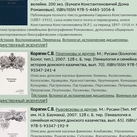
вклейке. 200 экз. (Бумаги Константиновичей Дома
Романовых). ISBN/ISSN 978-5-4465-1056-6
Публикация полного текста дневника Гавриила Константинов
(1887–1955), сына известного поэта и переводчика, князя
Константина Константиновича (К.Р.), за период 1897–1916 гг. 
ллюстрирована семейными фотографиями Романовых; дополнена обширным
ннотированным биографическим справочником.
История
,
Воспоминания. Переписка
,
Вспомогат. исторические дисциплины
,
]
ДИНСТВЕННЫЙ ЭКЗЕМПЛЯР
Корягин С.В.
Платоновы и другие
. М.: Русаки (Бологое:
Болог. тип.), 2007. 128 с. Б. тир. (Генеалогия и семейна
история донского казачества, вып. 70). ISBN/ISSN 978-
93347-241-4
Описаны донские казачьи фамилии: Кокины, Колесниковы,
Колосковы, Кравцовы, Красностановы, Крупницкие, Кумшацк
Кутыревы, Пастрюлины, Пастушковы, Персияновы, Петрищевы
Петровские, Платоновы, Пузановы, Пупковы.
[
История
,
Вспомогат. исторические дисциплины
,
Военные на
]
ДИНСТВЕННЫЙ ЭКЗЕМПЛЯР
Корягин С.В.
Рыковсковы и другие
. М.: Русаки (Тип. М
им. Н.Э. Баумана), 2007. 128 с. Б. тир. (Генеалогия и
семейная история донского казачества, вып. 65). ISBN
978-5-93347-192-9
Описаны донские казачьи фамилии: Альбаковы, Мазанкины,
Пономаревы, Рыковсковы, Сутуловы, Фарапоновы, Фарафоно