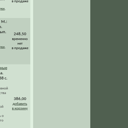
в продаже
уки
,
. М.:
р.
вып.
248,50
временно
нет
уки
,
в продаже
рные
а.
88 с.
овной
ства
386,00
добавить
ой
в корзину
ь о
го