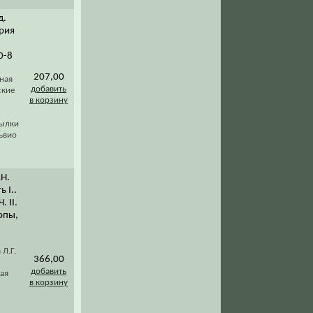
д.
ория
0-8
207,00
ная
добавить
ские
в корзину
сылки
ьвио
АН.
 I..
 II.
опы,
Л.Г.
366,00
добавить
ая
в корзину