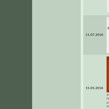
11.07.2016
15.05.2016
я
П
р
М