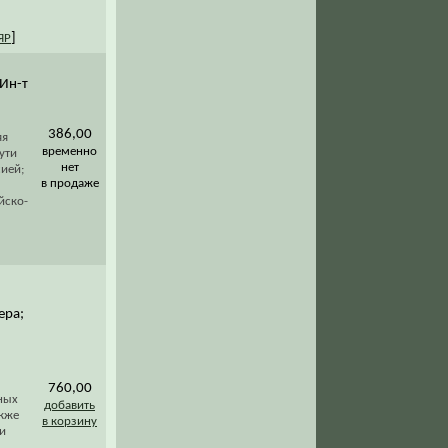
]
ЯР
 Ин-т
386,00
яя
временно
ути
нет
ией;
в продаже
йско-
ера;
760,00
ных
добавить
акже
в корзину
и