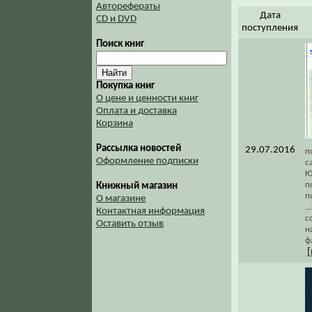
Авторефераты
Дата
CD и DVD
поступления
Поиск книг
Покупка книг
О цене и ценности книг
Оплата и доставка
Корзина
Рассылка новостей
29.07.2016
п
Оформление подписки
с
Ю
п
Книжный магазин
п
О магазине
.
Контактная информация
с
Оставить отзыв
н
ф
[