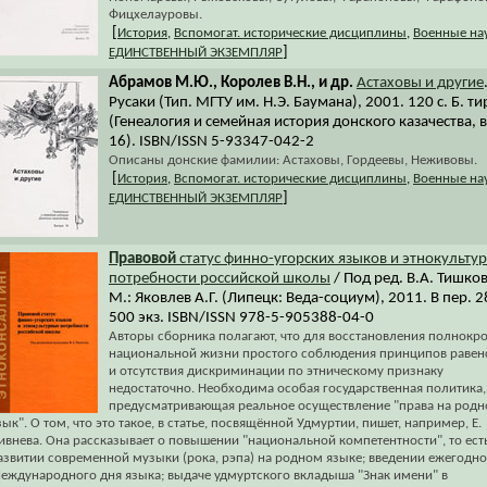
Фицхелауровы.
[
История
,
Вспомогат. исторические дисциплины
,
Военные на
]
ЕДИНСТВЕННЫЙ ЭКЗЕМПЛЯР
Абрамов М.Ю., Королев В.Н., и др.
Астаховы и другие
Русаки (Тип. МГТУ им. Н.Э. Баумана), 2001. 120 с. Б. ти
(Генеалогия и семейная история донского казачества, 
16). ISBN/ISSN 5-93347-042-2
Описаны донские фамилии: Астаховы, Гордеевы, Неживовы.
[
История
,
Вспомогат. исторические дисциплины
,
Военные на
]
ЕДИНСТВЕННЫЙ ЭКЗЕМПЛЯР
Правовой
статус финно-угорских языков и этнокульту
потребности российской школы
/ Под ред. В.А. Тишков
М.: Яковлев А.Г. (Липецк: Веда-социум), 2011. В пер. 2
500 экз. ISBN/ISSN 978-5-905388-04-0
Авторы сборника полагают, что для восстановления полнокр
национальной жизни простого соблюдения принципов равен
и отсутствия дискриминации по этническому признаку
недостаточно. Необходима особая государственная политика,
предусматривающая реальное осуществление "права на родн
зык". О том, что это такое, в статье, посвящённой Удмуртии, пишет, например, Е.
ивнева. Она рассказывает о повышении "национальной компетентности", то ест
азвитии современной музыки (рока, рэпа) на родном языке; введении ежегодно
еждународного дня языка; выдаче удмуртского вкладыша "Знак имени" в