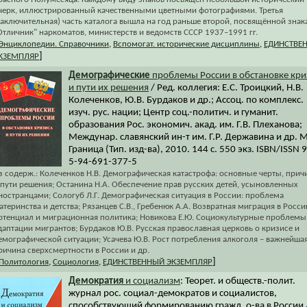
черк, иллюстрированный качественными цветными фотографиями. Третья
заключительная) часть каталога вышла на год раньше второй, посвящённой знак
Отличник" наркоматов, министерств и ведомств СССР 1937–1991 гг.
Энциклопедии. Справочники
,
Вспомогат. исторические дисциплины
,
ЕДИНСТВЕ
]
КЗЕМПЛЯР
Демографические
проблемы России в обстановке кри
и пути их решения
/ Ред. коллегия: Е.С. Троицкий, Н.В.
Колеченков, Ю.В. Бурдаков и др.; Ассоц. по комплекс.
изуч. рус. нации; Центр соц.-политич. и гуманит.
образования Рос. экономич. акад. им. Г.В. Плеханова;
Междунар. славянский ин-т им. Г.Р. Державина и др. М
Граница (Тип. изд-ва), 2010. 144 с. 550 экз. ISBN/ISSN 
5-94-691-377-5
з содерж.: Колеченков Н.В. Демографическая катастрофа: основные черты, при
 пути решения; Останина Н.А. Обеспечение прав русских детей, усыновленных
ностранцами; Сологуб Л.Г. Демографическая ситуация в России: проблема
атеринства и детства; Рязанцев С.В., Гребенюк А.А. Возвратная миграция в Росси
отенциал и миграционная политика; Новикова Е.Ю. Социокультурные проблемы
даптации мигрантов; Бурдаков Ю.В. Русская православная церковь о кризисе и
емографической ситуации; Усачева Ю.В. Рост потребления алкоголя – важнейша
ричина сверхсмертности в России и др.
]
Политология
,
Социология
,
ЕДИНСТВЕННЫЙ ЭКЗЕМПЛЯР
Демократия
и социализм
: Теорет. и обществ.-полит.
журнал рос. социал-демократов и социалистов,
способствующий формированию гражд. о-ва в России 