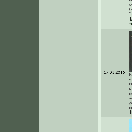
о
(
"
[
Э
17.01.2016
И
и
и
м
п
а
д
п
[