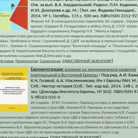
Отв. за вып. В.А. Кардаильский; Редкол. П.М. Кудюкин
И.Ю. Дмитриев и др. М.: (Тип. им. Фадеева Геннадия),
2014. № 1. Октябрь. 115 с. 500 экз. ISBN/ISSN 2312-92
Формат А4. В самиздательском переплёте. Из содерж.: Украи
кризис; Кардаил В. Псевдолевые и война; Котц Д. СССР: Уроки
будущего социализма; Рюдигер П.Х. "Мечта и террор":
еньшевистские дискуссии об успехе или неудаче революции после второй мир
ойны. Проблема и тезис; Стратиевский Д. СДПГ на выборах в германский Бундест
013 г.; Липкин А. Социокультурные корни "Болотной площади" и "Поклонной го
ардаил В. Национальная безопасность и пережитки империализма; Гольдштейн 
естилетию создания ЛевСД (Москва) и др.
]
История
,
Политология
,
Социология
,
ЕДИНСТВЕННЫЙ ЭКЗЕМПЛЯР
Евроинтеграция:
влияние на экономическое развитие
Центральной и Восточной Европы
/ Под ред. А.И. Баж
К.Н. Гусевой, А.А. Масленникова; Ин-т Европы РАН. М.
Спб.: Нестор-история (Спб.: Тип. изд-ва), 2014. 148 с. 
экз. (Доклады Института Европы, № 303). ISBN/ISSN 9
5-98163-035-4
Из содерж.: М.Ю. Головнин. Переход на евро и денежно-кред
политика стран ЦВЕ; Князев Ю.К. Причины и последствия
долгового кризиса в странах Евросоюза; Куликова Н.В. Социа
кономические эффекты интеграции стран ЦВЕ в Европейский союз; Губанов С.С.
ермано-центричное ядро ЕС; Пищик В.Я. Курсовая политика в Евросоюзе и ЕЭП;
ленченко В.А. Евроинтеграция: прибалтийские особенности; Шеламова Н.А. Сел
озяйство стран ЦВЕ после присоединения к Европейскому союзу и др.
]
Международные отношения
,
ЕДИНСТВЕННЫЙ ЭКЗЕМПЛЯР